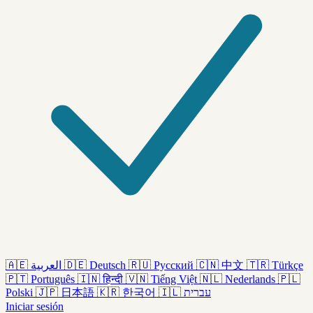
🇦🇪
العربية
🇩🇪
Deutsch
🇷🇺
Русский
🇨🇳
中文
🇹🇷
Türkçe
🇵🇹
Português
🇮🇳
हिन्दी
🇻🇳
Tiếng Việt
🇳🇱
Nederlands
🇵🇱
Polski
🇯🇵
日本語
🇰🇷
한국어
🇮🇱
עברית
Iniciar sesión