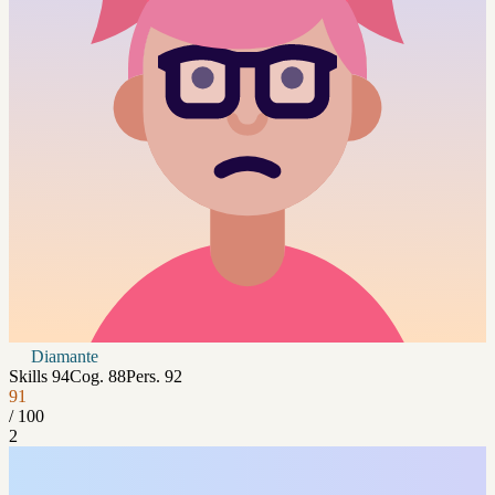
Diamante
Skills
94
Cog.
88
Pers.
92
91
/ 100
2