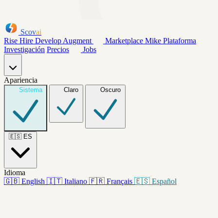
Scov
ai
Rise
Hire
Develop
Augment
Marketplace
Mike
Plataforma
Investigación
Precios
Jobs
Apariencia
Sistema
Claro
Oscuro
🇪🇸
ES
Idioma
🇬🇧
English
🇮🇹
Italiano
🇫🇷
Français
🇪🇸
Español