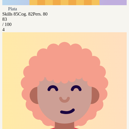
Plata
Skills
85
Cog.
82
Pers.
80
83
/ 100
4