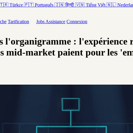
🇹🇷
Türkçe
🇵🇹
Português
🇮🇳
हिन्दी
🇻🇳
Tiếng Việt
🇳🇱
Nederla
che
Tarification
Jobs
Assistance
Connexion
s l'organigramme : l'expérience
ps mid-market paient pour les 'e