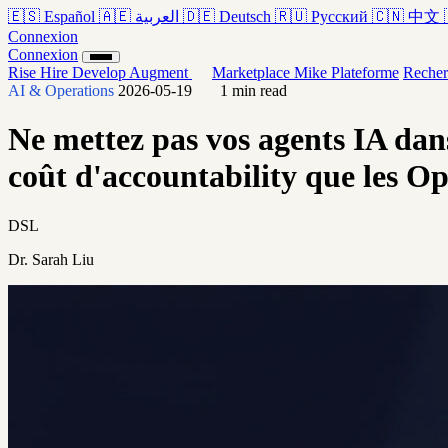
🇪🇸
Español
🇦🇪
العربية
🇩🇪
Deutsch
🇷🇺
Русский
🇨🇳
中文
Connexion
Connexion
Rise
Hire
Develop
Augment
Marketplace
Mike
Plateforme
Recher
AI & Operations
2026-05-19
1 min read
Ne mettez pas vos agents IA dan
coût d'accountability que les O
DSL
Dr. Sarah Liu