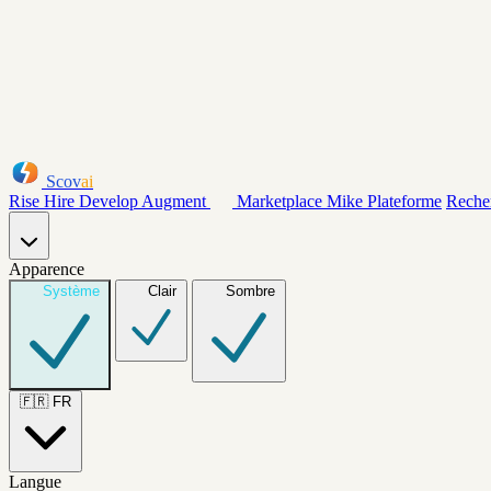
Scov
ai
Rise
Hire
Develop
Augment
Marketplace
Mike
Plateforme
Reche
Apparence
Système
Clair
Sombre
🇫🇷
FR
Langue