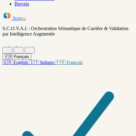
Brevets
Scov
ai
S.C.O.V.A.I. : Orchestration Sémantique de Carrière & Validation
par Intelligence Augmentée
🇫🇷
Français
🇬🇧
English
🇮🇹
Italiano
🇫🇷
Français