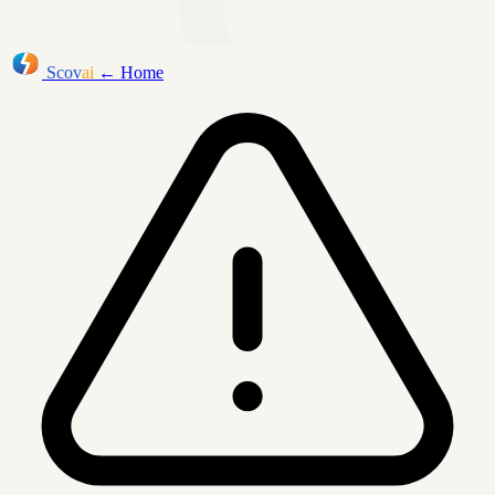
Scov
ai
← Home