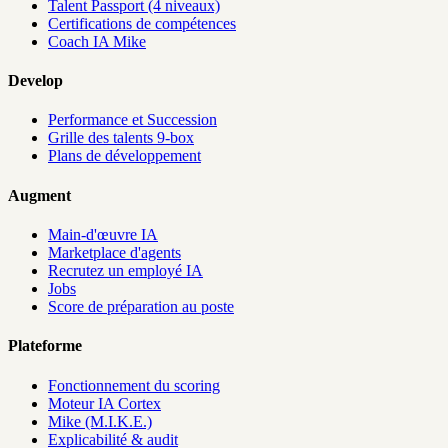
Talent Passport (4 niveaux)
Certifications de compétences
Coach IA Mike
Develop
Performance et Succession
Grille des talents 9-box
Plans de développement
Augment
Main-d'œuvre IA
Marketplace d'agents
Recrutez un employé IA
Jobs
Score de préparation au poste
Plateforme
Fonctionnement du scoring
Moteur IA Cortex
Mike (M.I.K.E.)
Explicabilité & audit