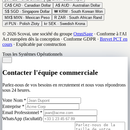
CA$
CAD · Canadian Dollar
A$
AUD · Australian Dollar
S$
SGD · Singapore Dollar
₩
KRW · South Korean Won
MX$
MXN · Mexican Peso
R
ZAR · South African Rand
zł
PLN · Polish Zloty
kr
SEK · Swedish Krona
© 2026 Scovai, une société du groupe
OmniSage
·
Conforme à l'AI
Act européen dès la conception
·
Conforme GDPR
·
Brevet PCT en
cours
·
Explicable par construction
Tous les Systèmes Opérationnels
Contacter l'équipe commerciale
Parlez-nous de vos besoins en recrutement et nous vous répondrons
sous 24 heures.
Votre Nom
*
Entreprise
*
Email Professionnel
*
WhatsApp (facultatif)