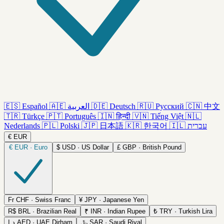
🇪🇸
Español
🇦🇪
العربية
🇩🇪
Deutsch
🇷🇺
Русский
🇨🇳
中文
🇹🇷
Türkçe
🇵🇹
Português
🇮🇳
हिन्दी
🇻🇳
Tiếng Việt
🇳🇱
Nederlands
🇵🇱
Polski
🇯🇵
日本語
🇰🇷
한국어
🇮🇱
עברית
€
EUR
€
EUR · Euro
$
USD · US Dollar
£
GBP · British Pound
Fr
CHF · Swiss Franc
¥
JPY · Japanese Yen
R$
BRL · Brazilian Real
₹
INR · Indian Rupee
₺
TRY · Turkish Lira
د.إ
AED · UAE Dirham
﷼
SAR · Saudi Riyal