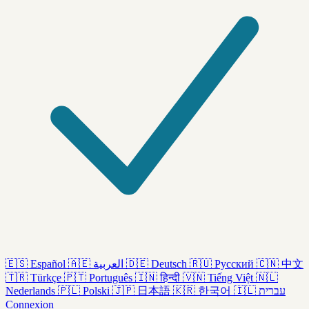
🇪🇸
Español
🇦🇪
العربية
🇩🇪
Deutsch
🇷🇺
Русский
🇨🇳
中文
🇹🇷
Türkçe
🇵🇹
Português
🇮🇳
हिन्दी
🇻🇳
Tiếng Việt
🇳🇱
Nederlands
🇵🇱
Polski
🇯🇵
日本語
🇰🇷
한국어
🇮🇱
עברית
Connexion