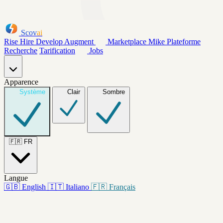
Scov
ai
Rise
Hire
Develop
Augment
Marketplace
Mike
Plateforme
Recherche
Tarification
Jobs
Apparence
Système
Clair
Sombre
🇫🇷
FR
Langue
🇬🇧
English
🇮🇹
Italiano
🇫🇷
Français