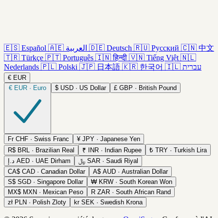
🇪🇸
Español
🇦🇪
العربية
🇩🇪
Deutsch
🇷🇺
Русский
🇨🇳
中文
🇹🇷
Türkçe
🇵🇹
Português
🇮🇳
हिन्दी
🇻🇳
Tiếng Việt
🇳🇱
Nederlands
🇵🇱
Polski
🇯🇵
日本語
🇰🇷
한국어
🇮🇱
עברית
€
EUR
€
EUR · Euro
$
USD · US Dollar
£
GBP · British Pound
Fr
CHF · Swiss Franc
¥
JPY · Japanese Yen
R$
BRL · Brazilian Real
₹
INR · Indian Rupee
₺
TRY · Turkish Lira
د.إ
AED · UAE Dirham
﷼
SAR · Saudi Riyal
CA$
CAD · Canadian Dollar
A$
AUD · Australian Dollar
S$
SGD · Singapore Dollar
₩
KRW · South Korean Won
MX$
MXN · Mexican Peso
R
ZAR · South African Rand
zł
PLN · Polish Zloty
kr
SEK · Swedish Krona