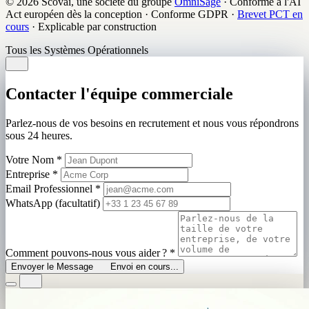
© 2026 Scovai, une société du groupe
OmniSage
·
Conforme à l'AI
Act européen dès la conception
·
Conforme GDPR
·
Brevet PCT en
cours
·
Explicable par construction
Tous les Systèmes Opérationnels
Contacter l'équipe commerciale
Parlez-nous de vos besoins en recrutement et nous vous répondrons
sous 24 heures.
Votre Nom
*
Entreprise
*
Email Professionnel
*
WhatsApp (facultatif)
Comment pouvons-nous vous aider ?
*
Envoyer le Message
Envoi en cours...