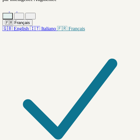
🇫🇷
Français
🇬🇧
English
🇮🇹
Italiano
🇫🇷
Français