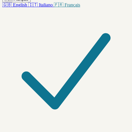
🇬🇧
English
🇮🇹
Italiano
🇫🇷
Français