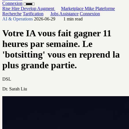
Connexion
Rise
Hire
Develop
Augment
Marketplace
Mike
Plateforme
Recherche
Tarification
Jobs
Assistance
Connexion
AI & Operations
2026-06-29
1 min read
Votre IA vous fait gagner 11
heures par semaine. Le
'botsitting' vous en reprend la
plus grande partie.
DSL
Dr. Sarah Liu