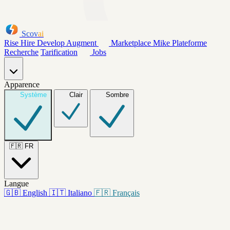
Scov
ai
Rise
Hire
Develop
Augment
Marketplace
Mike
Plateforme
Recherche
Tarification
Jobs
Apparence
Système
Clair
Sombre
🇫🇷
FR
Langue
🇬🇧
English
🇮🇹
Italiano
🇫🇷
Français