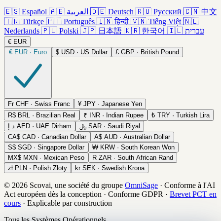
🇪🇸
Español
🇦🇪
العربية
🇩🇪
Deutsch
🇷🇺
Русский
🇨🇳
中文
🇹🇷
Türkçe
🇵🇹
Português
🇮🇳
हिन्दी
🇻🇳
Tiếng Việt
🇳🇱
Nederlands
🇵🇱
Polski
🇯🇵
日本語
🇰🇷
한국어
🇮🇱
עברית
€
EUR
€
EUR · Euro
$
USD · US Dollar
£
GBP · British Pound
Fr
CHF · Swiss Franc
¥
JPY · Japanese Yen
R$
BRL · Brazilian Real
₹
INR · Indian Rupee
₺
TRY · Turkish Lira
د.إ
AED · UAE Dirham
﷼
SAR · Saudi Riyal
CA$
CAD · Canadian Dollar
A$
AUD · Australian Dollar
S$
SGD · Singapore Dollar
₩
KRW · South Korean Won
MX$
MXN · Mexican Peso
R
ZAR · South African Rand
zł
PLN · Polish Zloty
kr
SEK · Swedish Krona
© 2026 Scovai, une société du groupe
OmniSage
·
Conforme à l'AI
Act européen dès la conception
·
Conforme GDPR
·
Brevet PCT en
cours
·
Explicable par construction
Tous les Systèmes Opérationnels