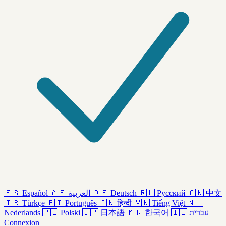
🇪🇸
Español
🇦🇪
العربية
🇩🇪
Deutsch
🇷🇺
Русский
🇨🇳
中文
🇹🇷
Türkçe
🇵🇹
Português
🇮🇳
हिन्दी
🇻🇳
Tiếng Việt
🇳🇱
Nederlands
🇵🇱
Polski
🇯🇵
日本語
🇰🇷
한국어
🇮🇱
עברית
Connexion