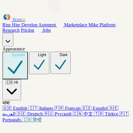
Scov
ai
Rise
Hire
Develop
Augment
Marketplace
Mike
Platform
Research
Pricing
Jobs
Appearance
System
Light
Dark
🇮🇳
HI
भाषा
🇬🇧
English
🇮🇹
Italiano
🇫🇷
Français
🇪🇸
Español
🇦🇪
العربية
🇩🇪
Deutsch
🇷🇺
Русский
🇨🇳
中文
🇹🇷
Türkçe
🇵🇹
Português
🇮🇳
हिन्दी