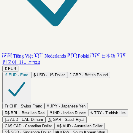
🇻🇳
Tiếng Việt
🇳🇱
Nederlands
🇵🇱
Polski
🇯🇵
日本語
🇰🇷
한국어
🇮🇱
עברית
€
EUR
€
EUR · Euro
$
USD · US Dollar
£
GBP · British Pound
Fr
CHF · Swiss Franc
¥
JPY · Japanese Yen
R$
BRL · Brazilian Real
₹
INR · Indian Rupee
₺
TRY · Turkish Lira
د.إ
AED · UAE Dirham
﷼
SAR · Saudi Riyal
CA$
CAD · Canadian Dollar
A$
AUD · Australian Dollar
S$
SGD · Singapore Dollar
₩
KRW · South Korean Won