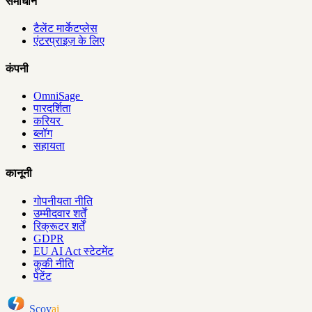
समाधान
टैलेंट मार्केटप्लेस
एंटरप्राइज़ के लिए
कंपनी
OmniSage
पारदर्शिता
करियर
ब्लॉग
सहायता
कानूनी
गोपनीयता नीति
उम्मीदवार शर्तें
रिक्रूटर शर्तें
GDPR
EU AI Act स्टेटमेंट
कुकी नीति
पेटेंट
Scov
ai