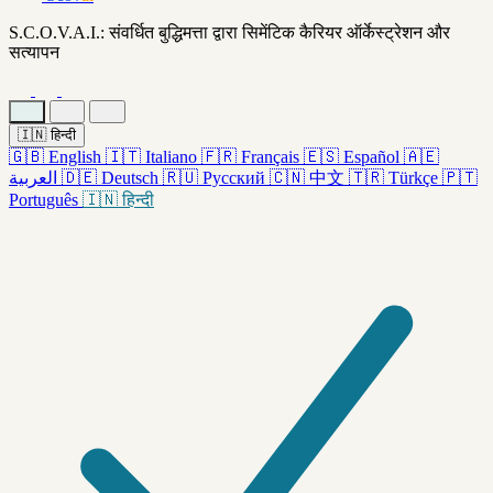
S.C.O.V.A.I.: संवर्धित बुद्धिमत्ता द्वारा सिमेंटिक कैरियर ऑर्केस्ट्रेशन और
सत्यापन
🇮🇳
हिन्दी
🇬🇧
English
🇮🇹
Italiano
🇫🇷
Français
🇪🇸
Español
🇦🇪
العربية
🇩🇪
Deutsch
🇷🇺
Русский
🇨🇳
中文
🇹🇷
Türkçe
🇵🇹
Português
🇮🇳
हिन्दी