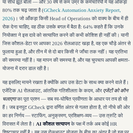
या सीधे झूठ बोला — और 30 वर्ष से कम उम्र के कर्मचारियों में यह आँकड़ा
80% तक चढ़ जाता है (
GCheck Automation Anxiety Report,
2026
)। जो आँकड़ा किसी Head of Operations को वाक्य के बीच में ही
रोक देना चाहिए, वह ठीक उसके बगल में बैठा है: 64% कहते हैं कि उनके
नियोक्ता ने इस दावे को सत्यापित करने की कभी कोशिश ही नहीं की। यानी
जिस कौशल-डेटा पर आपका 2026 रोलआउट खड़ा है, वह एक चौड़े अंतर से
फुलाया हुआ है, और तीन में से दो बार किसी ने जाँचा तक नहीं। यह प्रतिभा
की समस्या नहीं है। यह मापन की समस्या है, और यह चुपचाप आपकी क्षमता-
योजना में दरार डाल रही है।
यह इसलिए मायने रखता है क्योंकि आप उस डेटा के साथ क्या करने वाले हैं।
एजेंटिक AI रोलआउट, आंतरिक गतिशीलता के कदम, और
एजेंटों को कौन
चलाएगा
का पूरा प्रश्न — सब स्व-घोषित प्रवीणता के आधार पर तय हो रहे
हैं। जब इनपुट GCheck द्वारा वर्णित अंतर से गलत होता है, तो नीचे की ओर
का हर निर्णय — स्टाफिंग, अनुक्रमण, प्रशिक्षण-व्यय — उस त्रुटि को
विरासत में लेता है।
AI कौशल सत्यापन
के पक्ष में तर्क अब कोई HR
शिष्टाचार नहीं है। यह उस रोलआउट योजना के बीच का अंतर है जो इस पर