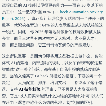
谎报自己的 AI 技能以显得更有能力——而在 30 岁以下的
员工中，这一数字升至 80%（
GCheck Automation Anxiety
Report, 2026
）。真正应让运营负责人话说到一半便停下的
数字，就紧挨在旁边：64% 的人表示雇主从未尝试核验这
一说法。因此，你 2026 年落地所依据的技能数据被大幅
夸大，而且三次里有两次根本无人核对。这不是人才问
题，而是测量问题，它正悄悄地瓦解你的产能规划。
这之所以重要，是因为你即将用这些数据去做什么。智能
体式 AI 的落地、内部流动的调动，以及"由谁来驾驭这些
智能体"这一整个问题，都在基于自我申报的熟练度做决
定。当输入偏离了 GCheck 所描述的幅度，下游的每一个
决定——人员配置、排序、培训支出——都继承了这个错
误。支持
AI 技能核验
的理由，已不再是人力资源的客
套。它是"以人们实际能做什么为锚的落地计划"与"以人们
在压力下愿意声称什么为锚的落地计划"之间的区别。