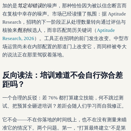
加的是
笃定却错误
的噪声，那种恰恰因为被以信念断言而
在复核中幸存的噪声。市场已经读懂了氛围：据 Aptitude
Research，招聘的下一阶段正从处理数量转向通过评估与
核验来
甄别
候选人，而非匹配简历关键词（
Aptitude
Research, 2026
）。工具正在招聘的前门发生改变。中型市
场运营尚未在内部配置的那道门上改变它，而同样被夸大
的说法正在那里驾驭着落地。
反向读法：培训难道不会自行弥合差
距吗？
一个合理的反驳：若 76% 都打算建立技能，何不跳过测
试、把预算全砸进培训？差距会随人们学习而自我修正。
它不会——不在你落地的时间线上，也不在没有测量来瞄
准它的情况下。两个问题。第一，"打算最终建立"不是第