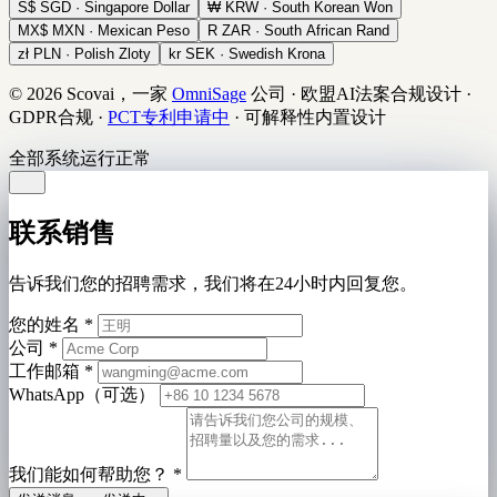
S$
SGD · Singapore Dollar
₩
KRW · South Korean Won
MX$
MXN · Mexican Peso
R
ZAR · South African Rand
zł
PLN · Polish Zloty
kr
SEK · Swedish Krona
© 2026 Scovai，一家
OmniSage
公司
·
欧盟AI法案合规设计
·
GDPR合规
·
PCT专利申请中
·
可解释性内置设计
全部系统运行正常
联系销售
告诉我们您的招聘需求，我们将在24小时内回复您。
您的姓名
*
公司
*
工作邮箱
*
WhatsApp（可选）
我们能如何帮助您？
*