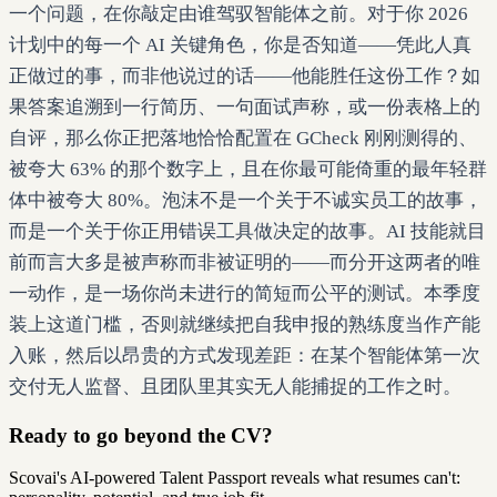
一个问题，在你敲定由谁驾驭智能体之前。对于你 2026
计划中的每一个 AI 关键角色，你是否知道——凭此人真
正做过的事，而非他说过的话——他能胜任这份工作？如
果答案追溯到一行简历、一句面试声称，或一份表格上的
自评，那么你正把落地恰恰配置在 GCheck 刚刚测得的、
被夸大 63% 的那个数字上，且在你最可能倚重的最年轻群
体中被夸大 80%。泡沫不是一个关于不诚实员工的故事，
而是一个关于你正用错误工具做决定的故事。AI 技能就目
前而言大多是被声称而非被证明的——而分开这两者的唯
一动作，是一场你尚未进行的简短而公平的测试。本季度
装上这道门槛，否则就继续把自我申报的熟练度当作产能
入账，然后以昂贵的方式发现差距：在某个智能体第一次
交付无人监督、且团队里其实无人能捕捉的工作之时。
Ready to go beyond the CV?
Scovai's AI-powered Talent Passport reveals what resumes can't: