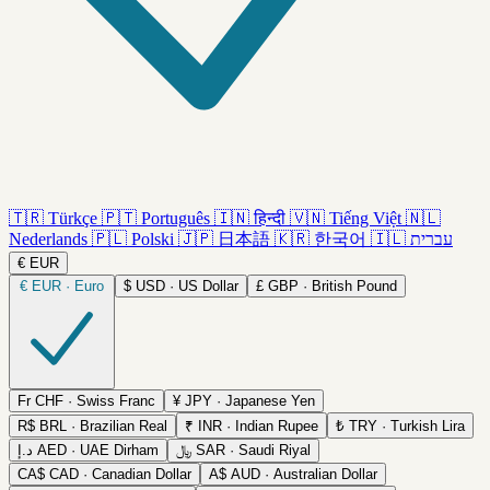
🇹🇷
Türkçe
🇵🇹
Português
🇮🇳
हिन्दी
🇻🇳
Tiếng Việt
🇳🇱
Nederlands
🇵🇱
Polski
🇯🇵
日本語
🇰🇷
한국어
🇮🇱
עברית
€
EUR
€
EUR · Euro
$
USD · US Dollar
£
GBP · British Pound
Fr
CHF · Swiss Franc
¥
JPY · Japanese Yen
R$
BRL · Brazilian Real
₹
INR · Indian Rupee
₺
TRY · Turkish Lira
د.إ
AED · UAE Dirham
﷼
SAR · Saudi Riyal
CA$
CAD · Canadian Dollar
A$
AUD · Australian Dollar