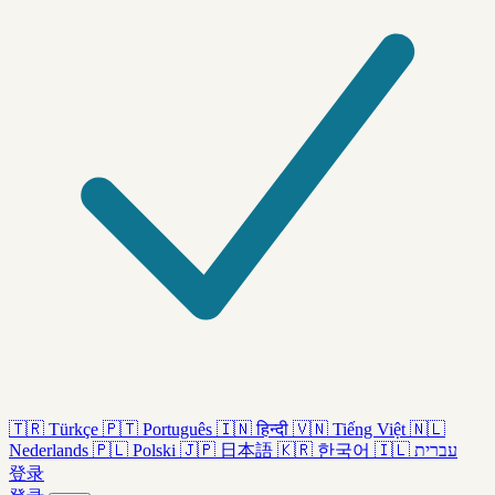
🇹🇷
Türkçe
🇵🇹
Português
🇮🇳
हिन्दी
🇻🇳
Tiếng Việt
🇳🇱
Nederlands
🇵🇱
Polski
🇯🇵
日本語
🇰🇷
한국어
🇮🇱
עברית
登录