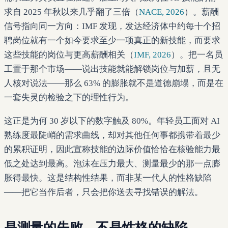
求自 2025 年秋以来几乎翻了三倍（
NACE, 2026
）。薪酬
信号指向同一方向：IMF 发现，发达经济体中约每十个招
聘岗位就有一个如今要求至少一项真正的新技能，而要求
这些技能的岗位与更高薪酬相关（
IMF, 2026
）。把一名员
工置于那个市场——说出技能就能解锁岗位与加薪，且无
人核对说法——那么 63% 的膨胀就不是道德崩塌，而是在
一套失灵的检验之下的理性行为。
这正是为何 30 岁以下的数字触及 80%。年轻员工面对 AI
熟练度最陡峭的需求曲线，却对其他任何事都携带着最少
的累积证明，因此宣称技能的边际价值恰恰在核验能力最
低之处达到最高。泡沫在压力最大、测量最少的那一点膨
胀得最快。这是结构性结果，而非某一代人的性格缺陷
——把它当作后者，只会把你送去寻找错误的解法。
是测量的失败，不是性格的缺陷