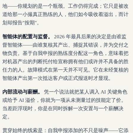
地——你规划的是一个瓶颈。工作仍得完成；它只是被改
道给那一小撮真正熟练的人，他们如今吸收着溢出，而计
划却报告"按期"。
智能体的配置与监督。
2026 年最具后果的决定是由谁监
督智能体——由谁复核其产出、捕捉其错误，并为交付之
物负责。基于自我申报的熟练度分配这一角色，意味着把
对机器产出的判断托付给宣称拥有他们或许并不具备的胜
任力的人。故障模式在第一天并不可见。它在未经复核的
智能体产出第一次抵达客户或正式报送时才显现。
内部流动与薪酬。
凭一个说法就把某人调入 AI 关键角色
或给予 AI 溢价，你就为一项从未测量过的技能定了价。
当差距浮现时，你是在同时拆解一次安置与一个薪酬决
定。
贯穿始终的线索是：自我申报添加的不只是噪声——它添