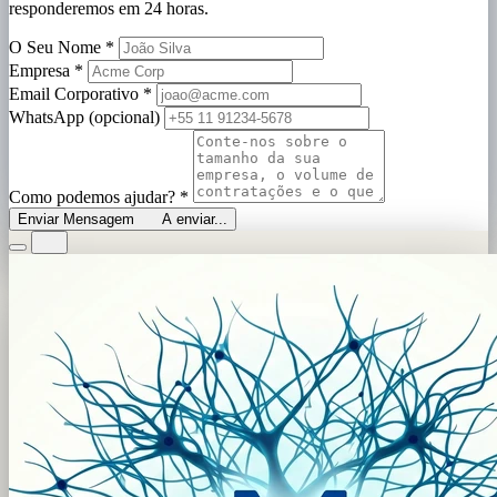
responderemos em 24 horas.
O Seu Nome
*
Empresa
*
Email Corporativo
*
WhatsApp (opcional)
Como podemos ajudar?
*
Enviar Mensagem
A enviar...