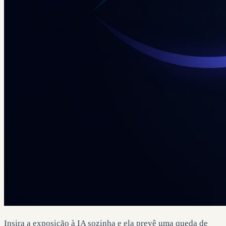
Insira a exposição à IA sozinha e ela prevê uma queda de