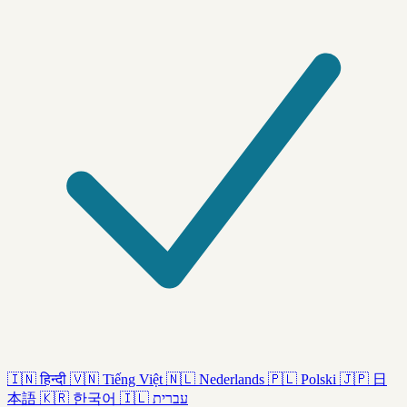
🇮🇳
हिन्दी
🇻🇳
Tiếng Việt
🇳🇱
Nederlands
🇵🇱
Polski
🇯🇵
日
本語
🇰🇷
한국어
🇮🇱
עברית