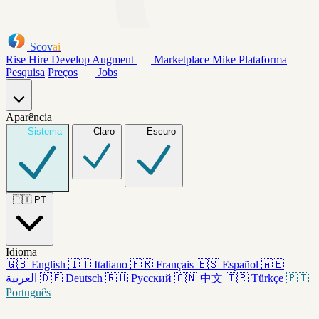
Scov
ai
Rise
Hire
Develop
Augment
Marketplace
Mike
Plataforma
Pesquisa
Preços
Jobs
Aparência
Sistema
Claro
Escuro
🇵🇹
PT
Idioma
🇬🇧
English
🇮🇹
Italiano
🇫🇷
Français
🇪🇸
Español
🇦🇪
العربية
🇩🇪
Deutsch
🇷🇺
Русский
🇨🇳
中文
🇹🇷
Türkçe
🇵🇹
Português