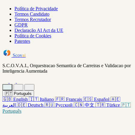
Política de Privacidade
Termos Candidato
Termos Recrutador
GDPR
Declaração AI Act da UE
Política de Cookies
Patentes
Scov
ai
S.C.O.V.A.I., Orquestracao Semantica de Carreiras e Validacao por
Inteligencia Aumentada
🇵🇹
Português
🇬🇧
English
🇮🇹
Italiano
🇫🇷
Français
🇪🇸
Español
🇦🇪
العربية
🇩🇪
Deutsch
🇷🇺
Русский
🇨🇳
中文
🇹🇷
Türkçe
🇵🇹
Português