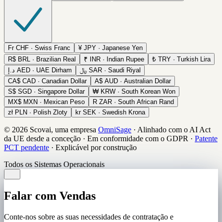
Fr
CHF · Swiss Franc
¥
JPY · Japanese Yen
R$
BRL · Brazilian Real
₹
INR · Indian Rupee
₺
TRY · Turkish Lira
د.إ
AED · UAE Dirham
﷼
SAR · Saudi Riyal
CA$
CAD · Canadian Dollar
A$
AUD · Australian Dollar
S$
SGD · Singapore Dollar
₩
KRW · South Korean Won
MX$
MXN · Mexican Peso
R
ZAR · South African Rand
zł
PLN · Polish Zloty
kr
SEK · Swedish Krona
© 2026 Scovai, uma empresa
OmniSage
·
Alinhado com o AI Act
da UE desde a conceção
·
Em conformidade com o GDPR
·
Patente
PCT pendente
·
Explicável por construção
Todos os Sistemas Operacionais
Falar com Vendas
Conte-nos sobre as suas necessidades de contratação e