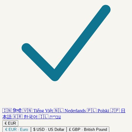
🇮🇳
हिन्दी
🇻🇳
Tiếng Việt
🇳🇱
Nederlands
🇵🇱
Polski
🇯🇵
日
本語
🇰🇷
한국어
🇮🇱
עברית
€
EUR
€
EUR · Euro
$
USD · US Dollar
£
GBP · British Pound