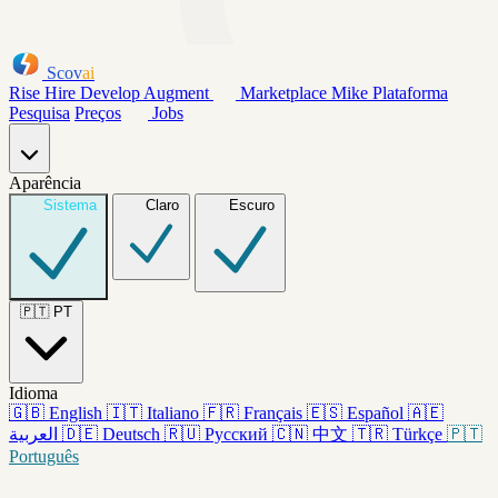
Scov
ai
Rise
Hire
Develop
Augment
Marketplace
Mike
Plataforma
Pesquisa
Preços
Jobs
Aparência
Sistema
Claro
Escuro
🇵🇹
PT
Idioma
🇬🇧
English
🇮🇹
Italiano
🇫🇷
Français
🇪🇸
Español
🇦🇪
العربية
🇩🇪
Deutsch
🇷🇺
Русский
🇨🇳
中文
🇹🇷
Türkçe
🇵🇹
Português