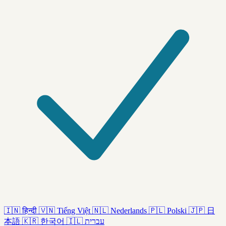
🇮🇳
हिन्दी
🇻🇳
Tiếng Việt
🇳🇱
Nederlands
🇵🇱
Polski
🇯🇵
日
本語
🇰🇷
한국어
🇮🇱
עברית