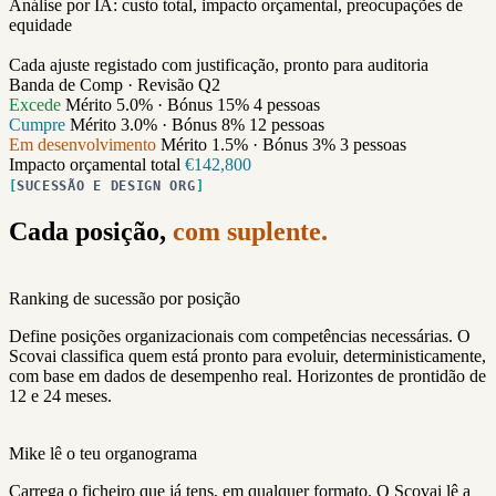
Análise por IA: custo total, impacto orçamental, preocupações de
equidade
Cada ajuste registado com justificação, pronto para auditoria
Banda de Comp · Revisão Q2
Excede
Mérito 5.0% · Bónus 15%
4 pessoas
Cumpre
Mérito 3.0% · Bónus 8%
12 pessoas
Em desenvolvimento
Mérito 1.5% · Bónus 3%
3 pessoas
Impacto orçamental total
€142,800
SUCESSÃO E DESIGN ORG
Cada posição,
com suplente.
Ranking de sucessão por posição
Define posições organizacionais com competências necessárias. O
Scovai classifica quem está pronto para evoluir, deterministicamente,
com base em dados de desempenho real. Horizontes de prontidão de
12 e 24 meses.
Mike lê o teu organograma
Carrega o ficheiro que já tens, em qualquer formato. O Scovai lê a