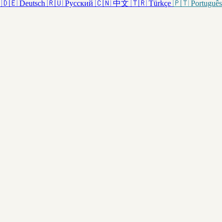
🇩🇪
Deutsch
🇷🇺
Русский
🇨🇳
中文
🇹🇷
Türkçe
🇵🇹
Português