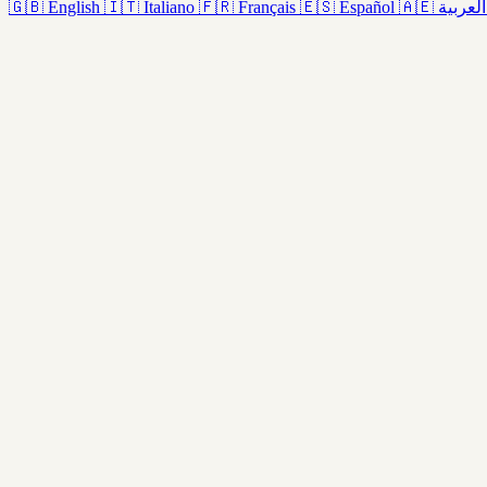
🇬🇧
English
🇮🇹
Italiano
🇫🇷
Français
🇪🇸
Español
🇦🇪
العربية