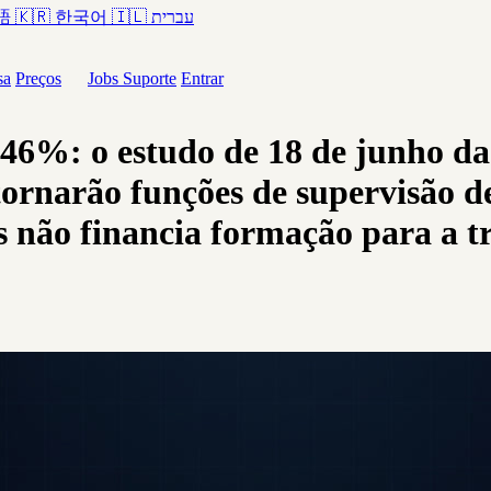
語
🇰🇷
한국어
🇮🇱
עברית
sa
Preços
Jobs
Suporte
Entrar
 46%: o estudo de 18 de junho d
se tornarão funções de supervisão
 não financia formação para a t