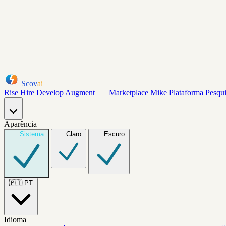
Scov
ai
Rise
Hire
Develop
Augment
Marketplace
Mike
Plataforma
Pesqu
Aparência
Sistema
Claro
Escuro
🇵🇹
PT
Idioma