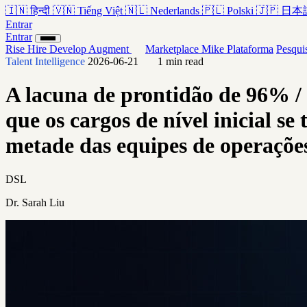
🇮🇳
हिन्दी
🇻🇳
Tiếng Việt
🇳🇱
Nederlands
🇵🇱
Polski
🇯🇵
日本
Entrar
Entrar
Rise
Hire
Develop
Augment
Marketplace
Mike
Plataforma
Pesqui
Talent Intelligence
2026-06-21
1 min read
A lacuna de prontidão de 96% /
que os cargos de nível inicial 
metade das equipes de operações
DSL
Dr. Sarah Liu