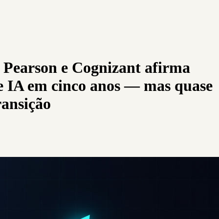
a Pearson e Cognizant afirma
 de IA em cinco anos — mas quase
ransição