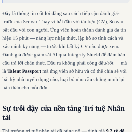
Đây là thông tin cốt lõi đằng sau cách tiếp cận đánh giá-
trước của Scovai. Thay vì bắt đầu với tài liệu (CV), Scovai
bắt đầu với con người. Ứng viên hoàn thành đánh giá đa tín
hiệu 15 phút — năng lực nhận thức, lập hồ sơ tính cách và
xác minh kỹ năng — trước khi bất kỳ CV nào được xem.
Đánh giá được giám sát AI qua Integrity Shield để đảm bảo
câu trả lời chân thực. Đầu ra không phải cổng đậu/rớt — mà
là
Talent Passport
mà ứng viên sở hữu và có thể chia sẻ với
bất kỳ nhà tuyển dụng nào, loại bỏ nhu cầu chứng minh lại
bản thân cho mỗi đơn.
Sự trỗi dậy của nền tảng Trí tuệ Nhân
tài
Thị trường trí tuệ nhân tài đã bùng nổ — định giá
9,2 tỷ đô