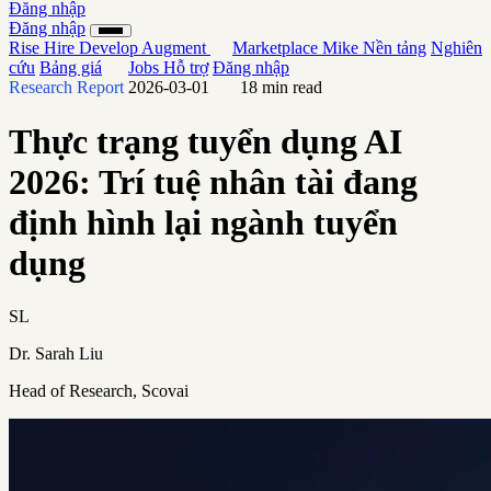
Đăng nhập
Đăng nhập
Rise
Hire
Develop
Augment
Marketplace
Mike
Nền tảng
Nghiên
cứu
Bảng giá
Jobs
Hỗ trợ
Đăng nhập
Research Report
2026-03-01
18 min read
Thực trạng tuyển dụng AI
2026: Trí tuệ nhân tài đang
định hình lại ngành tuyển
dụng
SL
Dr. Sarah Liu
Head of Research, Scovai