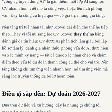
"công cụ tuyển dụng AI" là gắn thêm: một lớp AI sàng lọc
CV nhanh hơn, viết mô tả công việc, hoặc lên lịch phỏng
vấn. Đây là công cụ hiệu quả — có giá trị, nhưng gia tăng.
Nền tảng trí tuệ nhân tài như Scovai đại diện cho thế hệ tiếp
theo. Thay vì tối ưu sàng lọc CV, Scovai
thay thế nó
bằng
đánh giá đa tín hiệu: CV được AI phân tích làm giàu bởi lập
hồ sơ tâm lý, đánh giá nhận thức, phỏng vấn do AI thực hiện
và xác minh kỹ năng — tất cả được xác nhận chéo và chấm
điểm theo yếu tố dự đoán thành công cụ thể cho vai trò. Nền
tảng không chỉ tìm ứng viên nhanh hơn; nó tìm ứng viên mà
sàng lọc truyền thống đã bỏ lỡ hoàn toàn.
Điều gì sắp đến: Dự đoán 2026-2027
Dựa trên dữ liệu và xu hướng, đây là những gì chúng tôi