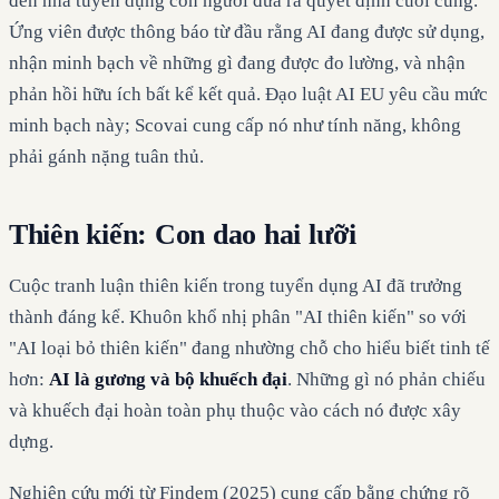
đến nhà tuyển dụng con người đưa ra quyết định cuối cùng.
Ứng viên được thông báo từ đầu rằng AI đang được sử dụng,
nhận minh bạch về những gì đang được đo lường, và nhận
phản hồi hữu ích bất kể kết quả. Đạo luật AI EU yêu cầu mức
minh bạch này; Scovai cung cấp nó như tính năng, không
phải gánh nặng tuân thủ.
Thiên kiến: Con dao hai lưỡi
Cuộc tranh luận thiên kiến trong tuyển dụng AI đã trưởng
thành đáng kể. Khuôn khổ nhị phân "AI thiên kiến" so với
"AI loại bỏ thiên kiến" đang nhường chỗ cho hiểu biết tinh tế
hơn:
AI là gương và bộ khuếch đại
. Những gì nó phản chiếu
và khuếch đại hoàn toàn phụ thuộc vào cách nó được xây
dựng.
Nghiên cứu mới từ Findem (2025) cung cấp bằng chứng rõ