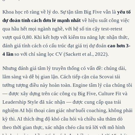
Khoa học rõ ràng về lý do. Sự tận tâm Big Five vẫn là
yếu tố
dự đoán tính cách đơn lẻ mạnh nhất
về hiệu suất công việc
qua hầu hết mọi ngành nghề, với hệ số tin cậy test-retest
vượt quá 0,80. Khi kết hợp với kiểm tra năng lực nhận thức,
đánh giá tính cách có cấu trúc đạt giá trị dự đoán
cao hơn 3-
4 lần
so với chỉ sàng lọc CV (Sackett et al., 2022).
Nhưng đánh giá tâm lý truyền thống có vấn đề: chúng dài,
lâm sàng và dễ bị gian lận. Cách tiếp cận của Scovai tái
tưởng tượng điều này hoàn toàn. Engine tâm lý của chúng tôi
— được xây dựng trên các công cụ Big Five, Culture Fit và
Leadership Style đã xác nhận — được cung cấp qua trải
nghiệm AI hội thoại cảm giác như buổi coaching, không phải
kỳ thi. AI thích ứng độ khó câu hỏi và chiều sâu thăm dò
theo thời gian thực, xác nhận chéo câu trả lời với mô hình