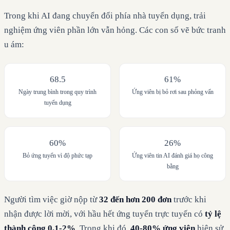
Trong khi AI đang chuyển đổi phía nhà tuyển dụng, trải
nghiệm ứng viên phần lớn vẫn hỏng. Các con số vẽ bức tranh
u ám:
68.5
61%
Ngày trung bình trong quy trình
Ứng viên bị bỏ rơi sau phỏng vấn
tuyển dụng
60%
26%
Bỏ ứng tuyển vì độ phức tạp
Ứng viên tin AI đánh giá họ công
bằng
Người tìm việc giờ nộp từ
32 đến hơn 200 đơn
trước khi
nhận được lời mời, với hầu hết ứng tuyển trực tuyến có
tỷ lệ
thành công 0,1-2%
. Trong khi đó,
40-80% ứng viên
hiện sử