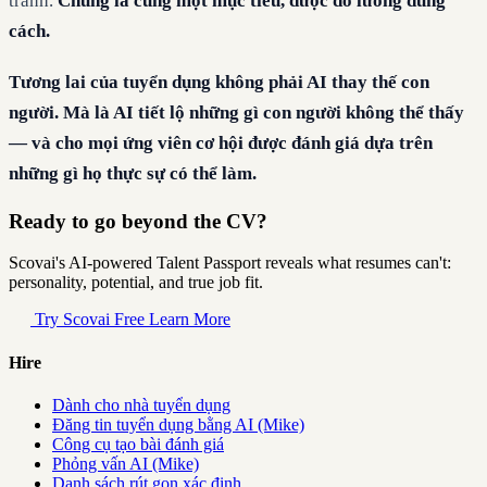
tranh.
Chúng là cùng một mục tiêu, được đo lường đúng
cách.
Tương lai của tuyển dụng không phải AI thay thế con
người. Mà là AI tiết lộ những gì con người không thể thấy
— và cho mọi ứng viên cơ hội được đánh giá dựa trên
những gì họ thực sự có thể làm.
Ready to go beyond the CV?
Scovai's AI-powered Talent Passport reveals what resumes can't:
personality, potential, and true job fit.
Try Scovai Free
Learn More
Hire
Dành cho nhà tuyển dụng
Đăng tin tuyển dụng bằng AI (Mike)
Công cụ tạo bài đánh giá
Phỏng vấn AI (Mike)
Danh sách rút gọn xác định