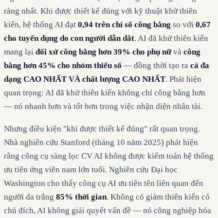
ràng nhất. Khi được thiết kế đúng với kỹ thuật khử thiên
kiến, hệ thống AI đạt
0,94 trên chỉ số công bằng
so với
0,67
cho tuyển dụng do con người dẫn dắt
. AI đã khử thiên kiến
mang lại
đối xử công bằng hơn 39% cho phụ nữ
và
công
bằng hơn 45% cho nhóm thiểu số
— đồng thời tạo ra
cả đa
dạng CAO NHẤT VÀ chất lượng CAO NHẤT
. Phát hiện
quan trọng: AI đã khử thiên kiến không chỉ công bằng hơn
— nó nhanh hơn và tốt hơn trong việc nhận diện nhân tài.
Nhưng điều kiện "khi được thiết kế đúng" rất quan trọng.
Nhà nghiên cứu Stanford (tháng 10 năm 2025) phát hiện
rằng công cụ sàng lọc CV AI không được kiểm toán hệ thống
ưu tiên ứng viên nam lớn tuổi. Nghiên cứu Đại học
Washington cho thấy công cụ AI ưu tiên tên liên quan đến
người da trắng
85% thời gian
. Không có giảm thiên kiến có
chủ đích, AI không giải quyết vấn đề — nó công nghiệp hóa