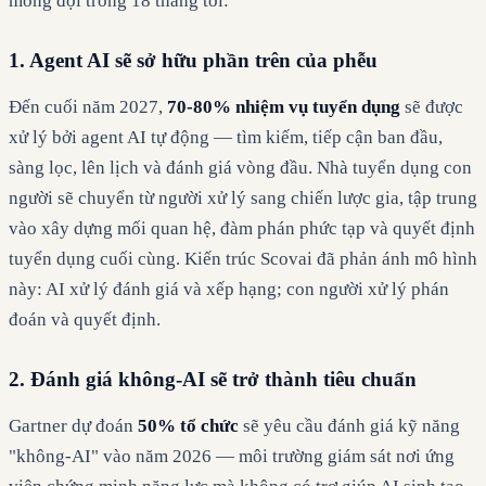
mong đợi trong 18 tháng tới:
1. Agent AI sẽ sở hữu phần trên của phễu
Đến cuối năm 2027,
70-80% nhiệm vụ tuyển dụng
sẽ được
xử lý bởi agent AI tự động — tìm kiếm, tiếp cận ban đầu,
sàng lọc, lên lịch và đánh giá vòng đầu. Nhà tuyển dụng con
người sẽ chuyển từ người xử lý sang chiến lược gia, tập trung
vào xây dựng mối quan hệ, đàm phán phức tạp và quyết định
tuyển dụng cuối cùng. Kiến trúc Scovai đã phản ánh mô hình
này: AI xử lý đánh giá và xếp hạng; con người xử lý phán
đoán và quyết định.
2. Đánh giá không-AI sẽ trở thành tiêu chuẩn
Gartner dự đoán
50% tổ chức
sẽ yêu cầu đánh giá kỹ năng
"không-AI" vào năm 2026 — môi trường giám sát nơi ứng