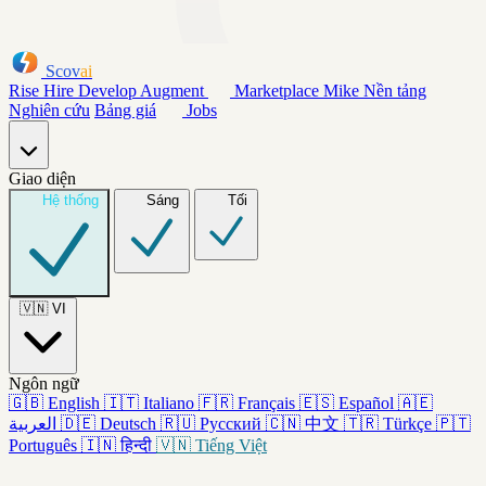
Scov
ai
Rise
Hire
Develop
Augment
Marketplace
Mike
Nền tảng
Nghiên cứu
Bảng giá
Jobs
Giao diện
Hệ thống
Sáng
Tối
🇻🇳
VI
Ngôn ngữ
🇬🇧
English
🇮🇹
Italiano
🇫🇷
Français
🇪🇸
Español
🇦🇪
العربية
🇩🇪
Deutsch
🇷🇺
Русский
🇨🇳
中文
🇹🇷
Türkçe
🇵🇹
Português
🇮🇳
हिन्दी
🇻🇳
Tiếng Việt