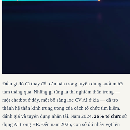
Điều gì đó đã thay đổi căn bản trong tuyển dụng suốt mười
tám tháng qua. Những gì từng là thí nghiệm thận trọng —
một chatbot ở đây, một bộ sàng lọc CV AI ở kia — đã trở
thành hệ thần kinh trung ương của cách tổ chức tìm kiếm,
đánh giá và tuyển dụng nhân tài. Năm 2024,
26% tổ chức
sử
dụng AI trong HR. Đến năm 2025, con số đó nhảy vọt lên