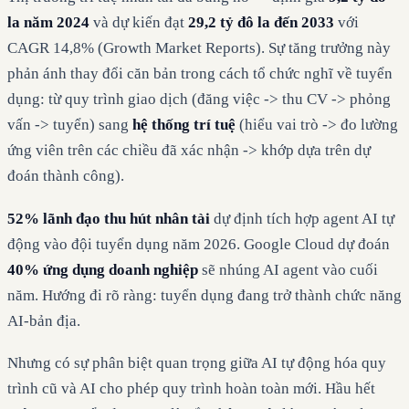
la năm 2024
và dự kiến đạt
29,2 tỷ đô la đến 2033
với
CAGR 14,8% (Growth Market Reports). Sự tăng trưởng này
phản ánh thay đổi căn bản trong cách tổ chức nghĩ về tuyển
dụng: từ quy trình giao dịch (đăng việc -> thu CV -> phỏng
vấn -> tuyển) sang
hệ thống trí tuệ
(hiểu vai trò -> đo lường
ứng viên trên các chiều đã xác nhận -> khớp dựa trên dự
đoán thành công).
52% lãnh đạo thu hút nhân tài
dự định tích hợp agent AI tự
động vào đội tuyển dụng năm 2026. Google Cloud dự đoán
40% ứng dụng doanh nghiệp
sẽ nhúng AI agent vào cuối
năm. Hướng đi rõ ràng: tuyển dụng đang trở thành chức năng
AI-bản địa.
Nhưng có sự phân biệt quan trọng giữa AI tự động hóa quy
trình cũ và AI cho phép quy trình hoàn toàn mới. Hầu hết