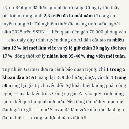
Lý do ROI giờ đã được ghi nhận rõ ràng. Công ty lớn thấy
tiết kiệm trung bình
2,3 triệu đô la mỗi năm
từ công cụ
tuyển dụng AI. Thí nghiệm thực địa mang tính bước ngoặt
năm 2025 trên SSRN — liên quan đến gần 70.000 phỏng vấn
— cho thấy quy trình tuyển dụng do AI dẫn dắt tạo ra
nhiều
hơn 12% lời mời làm việc
và
tỷ lệ giữ chân 30 ngày tốt hơn
17%
, đồng thời xử lý
nhiều hơn 35-40% ứng viên mỗi tuần
.
Tuy nhiên Gartner đưa ra cảnh báo quan trọng: chỉ
1 trong 5
khoản đầu tư AI
mang lại ROI đo lường được, và chỉ
1 trong
50
mang lại giá trị chuyển đổi. Sự khác biệt không phải công
nghệ — mà là kiến trúc. Công cụ gắn AI vào quy trình hỏng
tạo ra kết quả hỏng nhanh hơn. Nền tảng tái tư duy pipeline
đánh giá từ gốc — như Scovai đã làm với kiến trúc đánh giá
đa tín hiệu — mang lại lợi nhuận vượt trội.