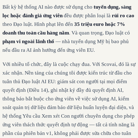
Bất kỳ hệ thống AI nào được sử dụng cho
tuyển dụng, sàng
lọc hoặc đánh giá ứng viên
đều được phân loại là
rủi ro cao
theo Đạo luật. Hình phạt lên đến
35 triệu euro hoặc 7%
doanh thu toàn cầu hàng năm
. Và quan trọng, Đạo luật có
phạm vi ngoài lãnh thổ
— nhà tuyển dụng Mỹ bị bao phủ
nếu đầu ra AI ảnh hưởng đến ứng viên EU.
Với nhiều tổ chức, đây là cuộc chạy đua. Với Scovai, đó là sự
xác nhận. Nền tảng của chúng tôi được kiến trúc từ đầu cho
tuân thủ Đạo luật AI EU: giám sát con người tại mọi điểm
quyết định (Điều 14), ghi nhật ký đầy đủ quyết định AI,
thông báo bắt buộc cho ứng viên về việc sử dụng AI, kiểm
soát quản trị dữ liệu đảm bảo dữ liệu huấn luyện đại diện, và
hệ thống Yêu cầu Xem xét Con người chuyên dụng cho phép
ứng viên thách thức quyết định tự động — tất cả tính năng là
phần của phiên bản v1, không phải được sửa chữa cho tuân