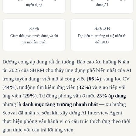
tuyển dụng
dụng AI
33%
$29.2B
Giảm thời gian tuyển dụng và chi
Dự kiến thị trường trí tuệ nhân tài
phí mỗi lần tuyển
đến 2033
Đường cong áp dụng rất ấn tượng. Báo cáo Xu hướng Nhân
tài 2025 của SHRM cho thấy ứng dụng phổ biến nhất của AI
trong tuyển dụng: viết mô tả công việc (
66%
), sàng lọc CV
(
44%
), tự động tìm kiếm ứng viên (
32%
) và giao tiếp với
ứng viên (
29%
). Tự động phỏng vấn ở mức
23% áp dụng
nhưng là
danh mục tăng trưởng nhanh nhất
— xu hướng
Scovai đã nhận ra sớm khi xây dựng AI Interview Agent,
thực hiện phỏng vấn hành vi có cấu trúc thích ứng theo thời
gian thực với câu trả lời ứng viên.