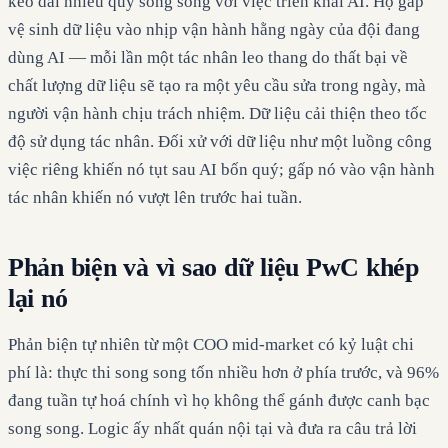
kéo dài nhiều quý song song với việc triển khai AI. Họ gấp
vệ sinh dữ liệu vào nhịp vận hành hằng ngày của đội đang
dùng AI — mỗi lần một tác nhân leo thang do thất bại về
chất lượng dữ liệu sẽ tạo ra một yêu cầu sửa trong ngày, mà
người vận hành chịu trách nhiệm. Dữ liệu cải thiện theo tốc
độ sử dụng tác nhân. Đối xử với dữ liệu như một luồng công
việc riêng khiến nó tụt sau AI bốn quý; gấp nó vào vận hành
tác nhân khiến nó vượt lên trước hai tuần.
Phản biện và vì sao dữ liệu PwC khép
lại nó
Phản biện tự nhiên từ một COO mid-market có kỷ luật chi
phí là: thực thi song song tốn nhiều hơn ở phía trước, và 96%
đang tuần tự hoá chính vì họ không thể gánh được canh bạc
song song. Logic ấy nhất quán nội tại và đưa ra câu trả lời