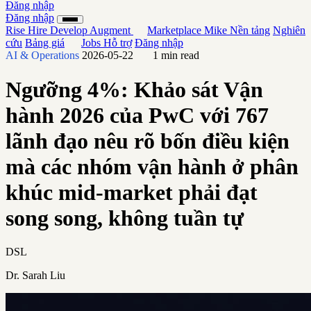
Đăng nhập
Đăng nhập
Rise
Hire
Develop
Augment
Marketplace
Mike
Nền tảng
Nghiên
cứu
Bảng giá
Jobs
Hỗ trợ
Đăng nhập
AI & Operations
2026-05-22
1 min read
Ngưỡng 4%: Khảo sát Vận
hành 2026 của PwC với 767
lãnh đạo nêu rõ bốn điều kiện
mà các nhóm vận hành ở phân
khúc mid-market phải đạt
song song, không tuần tự
DSL
Dr. Sarah Liu