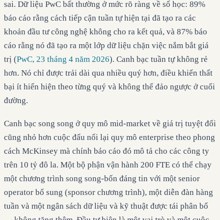
sai. Dữ liệu PwC bất thường ở mức rõ ràng về số học: 89%
báo cáo rằng cách tiếp cận tuần tự hiện tại đã tạo ra các
khoản đầu tư công nghệ không cho ra kết quả, và 87% báo
cáo rằng nó đã tạo ra một lớp dữ liệu chặn việc nắm bắt giá
trị (
PwC, 23 tháng 4 năm 2026
). Canh bạc tuần tự không rẻ
hơn. Nó chỉ được trải dài qua nhiều quý hơn, điều khiến thất
bại ít hiển hiện theo từng quý và không thể đảo ngược ở cuối
đường.
Canh bạc song song ở quy mô mid-market về giá trị tuyệt đối
cũng nhỏ hơn cuộc đấu nối lại quy mô enterprise theo phong
cách McKinsey mà chính báo cáo đó mô tả cho các công ty
trên 10 tỷ đô la. Một bộ phận vận hành 200 FTE có thể chạy
một chương trình song song-bốn đáng tin với một senior
operator bổ sung (sponsor chương trình), một diễn đàn hàng
tuần và một ngân sách dữ liệu và kỹ thuật được tái phân bổ
— không tăng thêm. Đầu tư biên là một vai trò và một cuộc