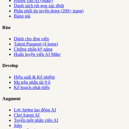
Phỏng vấn AI (Mike)
Danh sách rút gọn xác định
Phân phối tin tuyển dụng (200+ trang)
Bảng giá
Rise
Dành cho ứng viên
Talent Passport (4 hạng)
Chứng nhận kỹ năng
Huấn luyện viên AI Mike
Develop
Hiệu suất & Kế nhiệm
Ma trận nhân tài 9 ô
Kế hoạch phát triển
Augment
Lực lượng lao động AI
Chợ Agent AI
Tuyển một nhân viên AI
Jobs