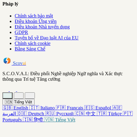
Pháp lý
Chính sách bảo mật
Điều khoản Ứng viên
Điều khoản Nhà tuyển dụng
GDPR
Tuyên bố về Đạo luật AI của EU
Chính sách cookie
Bằng Sáng Chế
Scov
ai
S.C.O.V.A.I.: Điều phối Nghề nghiệp Ngữ nghĩa và Xác thực
thông qua Trí tuệ Tăng cường
🇻🇳
Tiếng Việt
🇬🇧
English
🇮🇹
Italiano
🇫🇷
Français
🇪🇸
Español
🇦🇪
العربية
🇩🇪
Deutsch
🇷🇺
Русский
🇨🇳
中文
🇹🇷
Türkçe
🇵🇹
Português
🇮🇳
हिन्दी
🇻🇳
Tiếng Việt