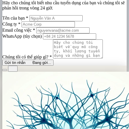
Hãy cho chúng tôi biết nhu cầu tuyển dụng của bạn và chúng tôi sẽ
phản hồi trong vòng 24 giờ.
Tên của bạn
*
Công ty
*
Email công việc
*
WhatsApp (tùy chọn)
Chúng tôi có thể giúp gì?
*
Gửi tin nhắn
Đang gửi...