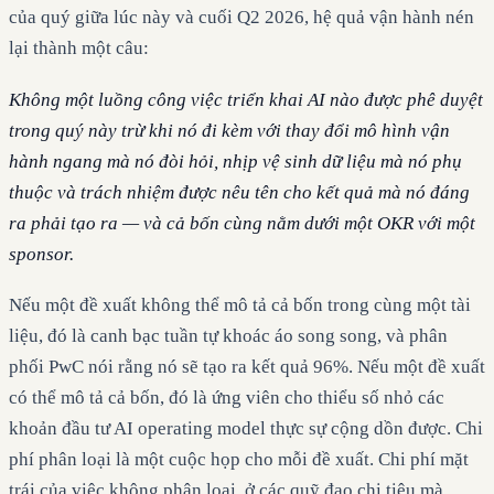
của quý giữa lúc này và cuối Q2 2026, hệ quả vận hành nén
lại thành một câu:
Không một luồng công việc triển khai AI nào được phê duyệt
trong quý này trừ khi nó đi kèm với thay đổi mô hình vận
hành ngang mà nó đòi hỏi, nhịp vệ sinh dữ liệu mà nó phụ
thuộc và trách nhiệm được nêu tên cho kết quả mà nó đáng
ra phải tạo ra — và cả bốn cùng nằm dưới một OKR với một
sponsor.
Nếu một đề xuất không thể mô tả cả bốn trong cùng một tài
liệu, đó là canh bạc tuần tự khoác áo song song, và phân
phối PwC nói rằng nó sẽ tạo ra kết quả 96%. Nếu một đề xuất
có thể mô tả cả bốn, đó là ứng viên cho thiểu số nhỏ các
khoản đầu tư AI operating model thực sự cộng dồn được. Chi
phí phân loại là một cuộc họp cho mỗi đề xuất. Chi phí mặt
trái của việc không phân loại, ở các quỹ đạo chi tiêu mà