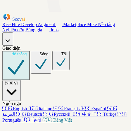
Scov
ai
Rise
Hire
Develop
Augment
Marketplace
Mike
Nền tảng
Nghiên cứu
Bảng giá
Jobs
Giao diện
Hệ thống
Sáng
Tối
🇻🇳
VI
Ngôn ngữ
🇬🇧
English
🇮🇹
Italiano
🇫🇷
Français
🇪🇸
Español
🇦🇪
العربية
🇩🇪
Deutsch
🇷🇺
Русский
🇨🇳
中文
🇹🇷
Türkçe
🇵🇹
Português
🇮🇳
हिन्दी
🇻🇳
Tiếng Việt