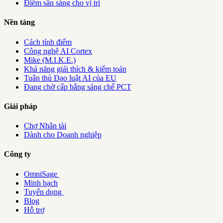
Điểm sẵn sàng cho vị trí
Nền tảng
Cách tính điểm
Công nghệ AI Cortex
Mike (M.I.K.E.)
Khả năng giải thích & kiểm toán
Tuân thủ Đạo luật AI của EU
Đang chờ cấp bằng sáng chế PCT
Giải pháp
Chợ Nhân tài
Dành cho Doanh nghiệp
Công ty
OmniSage
Minh bạch
Tuyển dụng
Blog
Hỗ trợ