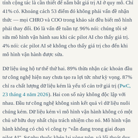
tính cộng tác là cần thiết để nắm bắt giá trị AI ở quy mô. Chỉ
41% có. Khoảng cách 53 điểm đó không phải vấn đề nhận
thức — mọi CHRO và COO trong khảo sát đều biết mô hình
phải thay đổi. Đó là vấn đề tuần tự. 96% nói: chúng tôi sẽ
sửa mô hình vận hành sau khi các pilot AI cho thấy giá trị.
4% nói: các pilot AI sẽ không cho thấy giá trị cho đến khi
mô hình vận hành được sửa.
Dữ liệu ủng hộ tư thế thứ hai. 89% thừa nhận các khoản đầu
tư công nghệ hiện nay chưa tạo ra lợi tức như kỳ vọng. 87%
chỉ ra chất lượng dữ liệu kém là yếu tố cản trở giá trị (
PwC,
23 tháng 4 năm 2026
). Hai con số này không độc lập với
nhau. Đầu tư công nghệ không sinh kết quả vì dữ liệu nuôi
chúng kém. Dữ liệu kém vì mô hình vận hành không có một
chủ sở hữu duy nhất chịu trách nhiệm cho nó. Mô hình vận
hành không có chủ vì công ty "vẫn đang trong giai đoạn
pilot AI". Sự phụ thuộc khép lại vòng tròn, và lối thoát duy