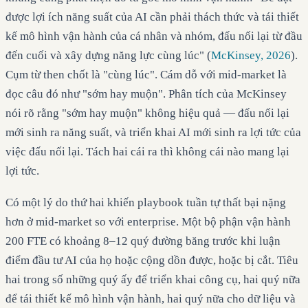
được lợi ích năng suất của AI cần phải thách thức và tái thiết
kế mô hình vận hành của cá nhân và nhóm, đấu nối lại từ đầu
đến cuối và xây dựng năng lực cùng lúc" (
McKinsey, 2026
).
Cụm từ then chốt là "cùng lúc". Cám dỗ với mid-market là
đọc câu đó như "sớm hay muộn". Phân tích của McKinsey
nói rõ rằng "sớm hay muộn" không hiệu quả — đấu nối lại
mới sinh ra năng suất, và triển khai AI mới sinh ra lợi tức của
việc đấu nối lại. Tách hai cái ra thì không cái nào mang lại
lợi tức.
Có một lý do thứ hai khiến playbook tuần tự thất bại nặng
hơn ở mid-market so với enterprise. Một bộ phận vận hành
200 FTE có khoảng 8–12 quý đường băng trước khi luận
điểm đầu tư AI của họ hoặc cộng dồn được, hoặc bị cắt. Tiêu
hai trong số những quý ấy để triển khai công cụ, hai quý nữa
để tái thiết kế mô hình vận hành, hai quý nữa cho dữ liệu và