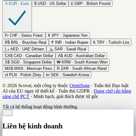
€
EUR · Euro
$
USD · US Dollar
£
GBP · British Pound
Fr
CHF · Swiss Franc
¥
JPY · Japanese Yen
R$
BRL · Brazilian Real
₹
INR · Indian Rupee
₺
TRY · Turkish Lira
د.إ
AED · UAE Dirham
﷼
SAR · Saudi Riyal
CA$
CAD · Canadian Dollar
A$
AUD · Australian Dollar
S$
SGD · Singapore Dollar
₩
KRW · South Korean Won
MX$
MXN · Mexican Peso
R
ZAR · South African Rand
zł
PLN · Polish Zloty
kr
SEK · Swedish Krona
© 2026 Scovai, một công ty thuộc
OmniSage
·
Tuân thủ Đạo luật
AI của EU ngay từ thiết kế
·
Tuân thủ GDPR
·
Đang chờ cấp bằng
sáng chế PCT
·
Minh bạch, giải thích được từ gốc
Tất cả hệ thống hoạt động bình thường
Liên hệ kinh doanh