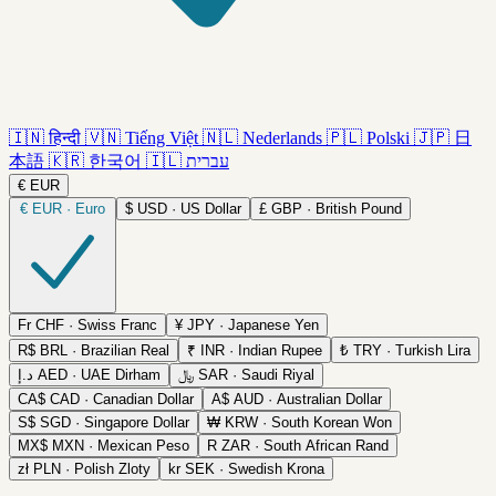
🇮🇳
हिन्दी
🇻🇳
Tiếng Việt
🇳🇱
Nederlands
🇵🇱
Polski
🇯🇵
日
本語
🇰🇷
한국어
🇮🇱
עברית
€
EUR
€
EUR · Euro
$
USD · US Dollar
£
GBP · British Pound
Fr
CHF · Swiss Franc
¥
JPY · Japanese Yen
R$
BRL · Brazilian Real
₹
INR · Indian Rupee
₺
TRY · Turkish Lira
د.إ
AED · UAE Dirham
﷼
SAR · Saudi Riyal
CA$
CAD · Canadian Dollar
A$
AUD · Australian Dollar
S$
SGD · Singapore Dollar
₩
KRW · South Korean Won
MX$
MXN · Mexican Peso
R
ZAR · South African Rand
zł
PLN · Polish Zloty
kr
SEK · Swedish Krona