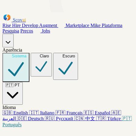
Scov
ai
Rise
Hire
Develop
Augment
Marketplace
Mike
Plataforma
Pesquisa
Preços
Jobs
Aparência
Sistema
Claro
Escuro
🇵🇹
PT
Idioma
🇬🇧
English
🇮🇹
Italiano
🇫🇷
Français
🇪🇸
Español
🇦🇪
العربية
🇩🇪
Deutsch
🇷🇺
Русский
🇨🇳
中文
🇹🇷
Türkçe
🇵🇹
Português