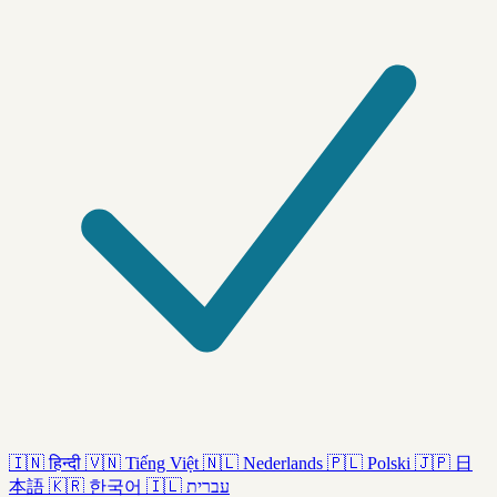
🇮🇳
हिन्दी
🇻🇳
Tiếng Việt
🇳🇱
Nederlands
🇵🇱
Polski
🇯🇵
日
本語
🇰🇷
한국어
🇮🇱
עברית