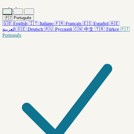
🇵🇹
Português
🇬🇧
English
🇮🇹
Italiano
🇫🇷
Français
🇪🇸
Español
🇦🇪
العربية
🇩🇪
Deutsch
🇷🇺
Русский
🇨🇳
中文
🇹🇷
Türkçe
🇵🇹
Português