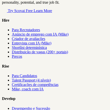
personality, potential, and true job fit.
Try Scovai Free
Learn More
Hire
Para Recrutadores
Anúncio de emprego com IA (Mike)
Criador de avaliações
Entrevista com IA (Mike)
Shortlist determinística
Distribuição de vagas (200+ portais)
Preços
Rise
Para Candidatos
Talent Passport (4 níveis)
Certificações de competências
Mike, coach com IA
Develop
Desempenho e Sucessão