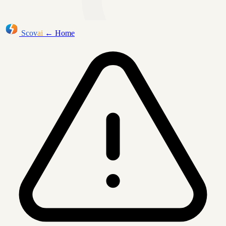
Scov
ai
← Home