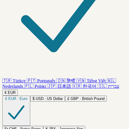
🇹🇷
Türkçe
🇵🇹
Português
🇮🇳
हिन्दी
🇻🇳
Tiếng Việt
🇳🇱
Nederlands
🇵🇱
Polski
🇯🇵
日本語
🇰🇷
한국어
🇮🇱
עברית
€
EUR
€
EUR · Euro
$
USD · US Dollar
£
GBP · British Pound
Fr
CHF · Swiss Franc
¥
JPY · Japanese Yen