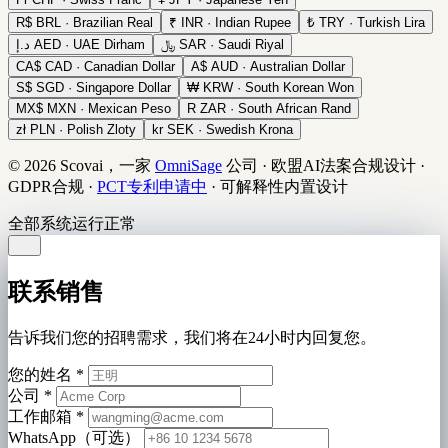
R$
BRL · Brazilian Real
₹
INR · Indian Rupee
₺
TRY · Turkish Lira
د.إ
AED · UAE Dirham
﷼
SAR · Saudi Riyal
CA$
CAD · Canadian Dollar
A$
AUD · Australian Dollar
S$
SGD · Singapore Dollar
₩
KRW · South Korean Won
MX$
MXN · Mexican Peso
R
ZAR · South African Rand
zł
PLN · Polish Zloty
kr
SEK · Swedish Krona
© 2026 Scovai，一家
OmniSage
公司
·
欧盟AI法案合规设计
·
GDPR合规
·
PCT专利申请中
·
可解释性内置设计
全部系统运行正常
联系销售
告诉我们您的招聘需求，我们将在24小时内回复您。
您的姓名
*
公司
*
工作邮箱
*
WhatsApp（可选）