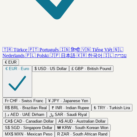
🇹🇷
Türkçe
🇵🇹
Português
🇮🇳
हिन्दी
🇻🇳
Tiếng Việt
🇳🇱
Nederlands
🇵🇱
Polski
🇯🇵
日本語
🇰🇷
한국어
🇮🇱
עברית
€
EUR
€
EUR · Euro
$
USD · US Dollar
£
GBP · British Pound
Fr
CHF · Swiss Franc
¥
JPY · Japanese Yen
R$
BRL · Brazilian Real
₹
INR · Indian Rupee
₺
TRY · Turkish Lira
د.إ
AED · UAE Dirham
﷼
SAR · Saudi Riyal
CA$
CAD · Canadian Dollar
A$
AUD · Australian Dollar
S$
SGD · Singapore Dollar
₩
KRW · South Korean Won
MX$
MXN · Mexican Peso
R
ZAR · South African Rand