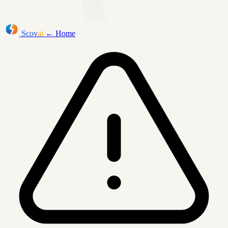
Scov
ai
← Home