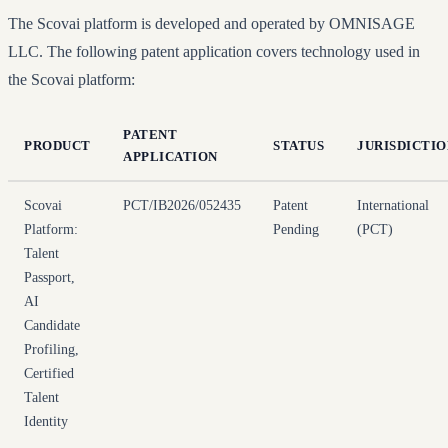
The Scovai platform is developed and operated by OMNISAGE
LLC. The following patent application covers technology used in
the Scovai platform:
PATENT
PRODUCT
STATUS
JURISDICTIO
APPLICATION
Scovai
PCT/IB2026/052435
Patent
International
Platform:
Pending
(PCT)
Talent
Passport,
AI
Candidate
Profiling,
Certified
Talent
Identity