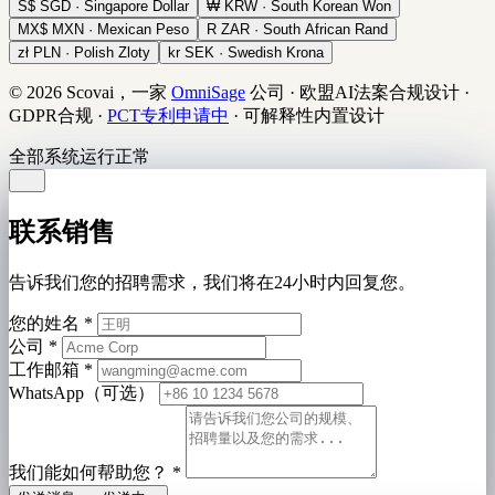
S$
SGD · Singapore Dollar
₩
KRW · South Korean Won
MX$
MXN · Mexican Peso
R
ZAR · South African Rand
zł
PLN · Polish Zloty
kr
SEK · Swedish Krona
© 2026 Scovai，一家
OmniSage
公司
·
欧盟AI法案合规设计
·
GDPR合规
·
PCT专利申请中
·
可解释性内置设计
全部系统运行正常
联系销售
告诉我们您的招聘需求，我们将在24小时内回复您。
您的姓名
*
公司
*
工作邮箱
*
WhatsApp（可选）
我们能如何帮助您？
*