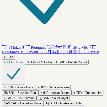
🇹🇷
Türkçe
🇵🇹
Português
🇮🇳
हिन्दी
🇻🇳
Tiếng Việt
🇳🇱
Nederlands
🇵🇱
Polski
🇯🇵
日本語
🇰🇷
한국어
🇮🇱
עברית
€
EUR
€
EUR · Euro
$
USD · US Dollar
£
GBP · British Pound
Fr
CHF · Swiss Franc
¥
JPY · Japanese Yen
R$
BRL · Brazilian Real
₹
INR · Indian Rupee
₺
TRY · Turkish Lira
د.إ
AED · UAE Dirham
﷼
SAR · Saudi Riyal
CA$
CAD · Canadian Dollar
A$
AUD · Australian Dollar