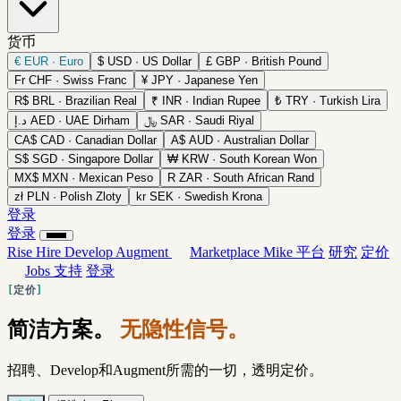
货币
€
EUR · Euro
$
USD · US Dollar
£
GBP · British Pound
Fr
CHF · Swiss Franc
¥
JPY · Japanese Yen
R$
BRL · Brazilian Real
₹
INR · Indian Rupee
₺
TRY · Turkish Lira
د.إ
AED · UAE Dirham
﷼
SAR · Saudi Riyal
CA$
CAD · Canadian Dollar
A$
AUD · Australian Dollar
S$
SGD · Singapore Dollar
₩
KRW · South Korean Won
MX$
MXN · Mexican Peso
R
ZAR · South African Rand
zł
PLN · Polish Zloty
kr
SEK · Swedish Krona
登录
登录
Rise
Hire
Develop
Augment
Marketplace
Mike
平台
研究
定价
Jobs
支持
登录
定价
简洁方案。
无隐性信号。
招聘、Develop和Augment所需的一切，透明定价。