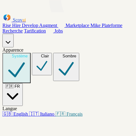
Scov
ai
Rise
Hire
Develop
Augment
Marketplace
Mike
Plateforme
Recherche
Tarification
Jobs
Apparence
Système
Clair
Sombre
🇫🇷
FR
Langue
🇬🇧
English
🇮🇹
Italiano
🇫🇷
Français