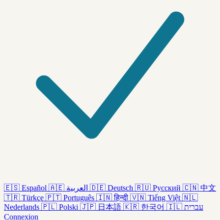
🇪🇸
Español
🇦🇪
العربية
🇩🇪
Deutsch
🇷🇺
Русский
🇨🇳
中文
🇹🇷
Türkçe
🇵🇹
Português
🇮🇳
हिन्दी
🇻🇳
Tiếng Việt
🇳🇱
Nederlands
🇵🇱
Polski
🇯🇵
日本語
🇰🇷
한국어
🇮🇱
עברית
Connexion