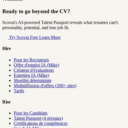
Ready to go beyond the CV?
Scovai's AI-powered Talent Passport reveals what resumes can't:
personality, potential, and true job fit.
Try Scovai Free
Learn More
Hire
Pour les Recruteurs
Offre d'emploi IA (Mike)
Créateur d'évaluations
Entretien IA (Mike)
Shortlist déterministe
Multidiffusion d'offres (200+ sites)
Tarifs
Rise
Pour les Candidats
Talent Passport (4 niveaux)
Certifications de compétences