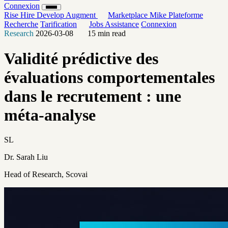
Connexion
Rise
Hire
Develop
Augment
Marketplace
Mike
Plateforme
Recherche
Tarification
Jobs
Assistance
Connexion
Research
2026-03-08
15 min read
Validité prédictive des
évaluations comportementales
dans le recrutement : une
méta-analyse
SL
Dr. Sarah Liu
Head of Research, Scovai