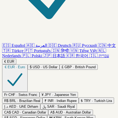
🇪🇸
Español
🇦🇪
العربية
🇩🇪
Deutsch
🇷🇺
Русский
🇨🇳
中文
🇹🇷
Türkçe
🇵🇹
Português
🇮🇳
हिन्दी
🇻🇳
Tiếng Việt
🇳🇱
Nederlands
🇵🇱
Polski
🇯🇵
日本語
🇰🇷
한국어
🇮🇱
עברית
€
EUR
€
EUR · Euro
$
USD · US Dollar
£
GBP · British Pound
Fr
CHF · Swiss Franc
¥
JPY · Japanese Yen
R$
BRL · Brazilian Real
₹
INR · Indian Rupee
₺
TRY · Turkish Lira
د.إ
AED · UAE Dirham
﷼
SAR · Saudi Riyal
CA$
CAD · Canadian Dollar
A$
AUD · Australian Dollar
S$
SGD · Singapore Dollar
₩
KRW · South Korean Won