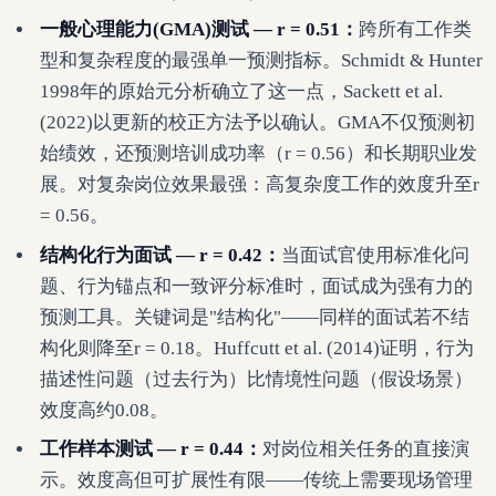
一般心理能力(GMA)测试 — r = 0.51：
跨所有工作类
型和复杂程度的最强单一预测指标。Schmidt & Hunter
1998年的原始元分析确立了这一点，Sackett et al.
(2022)以更新的校正方法予以确认。GMA不仅预测初
始绩效，还预测培训成功率（r = 0.56）和长期职业发
展。对复杂岗位效果最强：高复杂度工作的效度升至r
= 0.56。
结构化行为面试 — r = 0.42：
当面试官使用标准化问
题、行为锚点和一致评分标准时，面试成为强有力的
预测工具。关键词是"结构化"——同样的面试若不结
构化则降至r = 0.18。Huffcutt et al. (2014)证明，行为
描述性问题（过去行为）比情境性问题（假设场景）
效度高约0.08。
工作样本测试 — r = 0.44：
对岗位相关任务的直接演
示。效度高但可扩展性有限——传统上需要现场管理