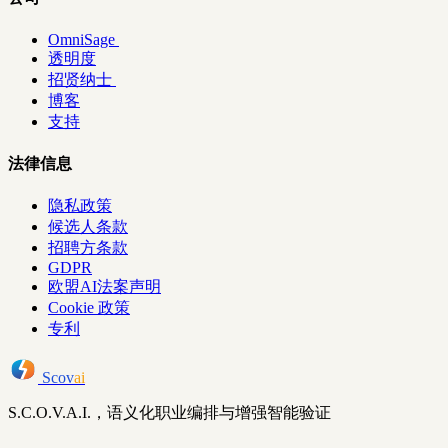
OmniSage
透明度
招贤纳士
博客
支持
法律信息
隐私政策
候选人条款
招聘方条款
GDPR
欧盟AI法案声明
Cookie 政策
专利
Scov
ai
S.C.O.V.A.I.，语义化职业编排与增强智能验证