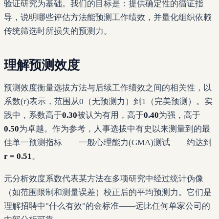
验证研究为基础。我们的目标是：提供确定性的循证指
导，说明哪些评估方法能预测工作绩效，并量化组织依赖
传统筛选时所损失的预测力。
理解预测效度
预测效度衡量选拔方法与后续工作绩效之间的相关性，以
系数(r)表示，范围从0（无预测力）到1（完美预测）。实
践中，系数高于
0.30
被认为有用，高于
0.40
为强，高于
0.50
为卓越。作为参考，人事选拔中有史以来测量到的最
佳单一预测指标——一般心理能力(GMA)测试——约达到
r = 0.51
。
元分析效度系数代表某方法在多项研究中经过统计伪像
（如范围限制和测量误差）校正后的平均预测力。它们是
理解招聘中"什么有效"的金标准——远比任何单家公司的