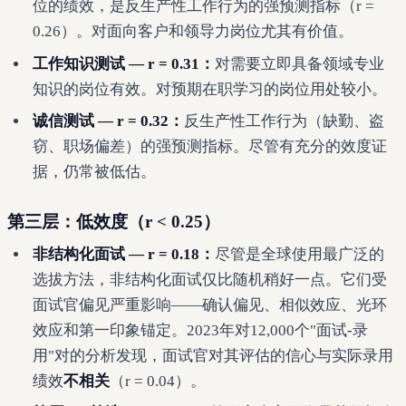
位的绩效，是反生产性工作行为的强预测指标（r =
0.26）。对面向客户和领导力岗位尤其有价值。
工作知识测试 — r = 0.31：
对需要立即具备领域专业
知识的岗位有效。对预期在职学习的岗位用处较小。
诚信测试 — r = 0.32：
反生产性工作行为（缺勤、盗
窃、职场偏差）的强预测指标。尽管有充分的效度证
据，仍常被低估。
第三层：低效度（r < 0.25）
非结构化面试 — r = 0.18：
尽管是全球使用最广泛的
选拔方法，非结构化面试仅比随机稍好一点。它们受
面试官偏见严重影响——确认偏见、相似效应、光环
效应和第一印象锚定。2023年对12,000个"面试-录
用"对的分析发现，面试官对其评估的信心与实际录用
绩效
不相关
（r = 0.04）。