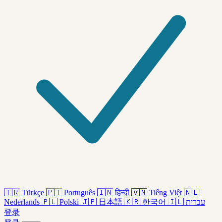
🇹🇷
Türkçe
🇵🇹
Português
🇮🇳
हिन्दी
🇻🇳
Tiếng Việt
🇳🇱
Nederlands
🇵🇱
Polski
🇯🇵
日本語
🇰🇷
한국어
🇮🇱
עברית
登录