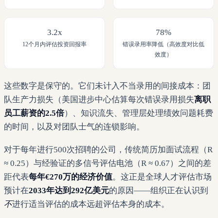
3.2x
78%
12个月内评估投资回报率
错误录用率降低（高效度对比低
效度）
这些数字是保守的。它们未计入不当录用的间接成本：团
队生产力损失（美国进步中心估算每次错误录用损失
离职
员工薪资的2.5倍
）、知识流失、管理层处理绩效问题耗费
的时间，以及对团队士气的连锁影响。
对于每年进行500次招聘的公司，传统简历加面试流程（R
≈ 0.25）与经验证的多信号评估电池（R ≈ 0.67）之间的差
距代表
每年€270万的经济价值
。这正是全球人才评估市场
预计在
2033年达到292亿美元
的原因——组织正在认识到
不
进行适当评估的成本远超评估本身的成本。