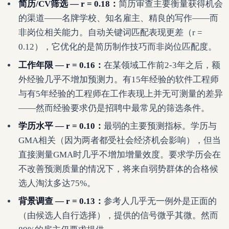
简历/CV筛选 — r = 0.18：
简历审查主要衡量获得机会
的渠道——名牌学校、知名雇主、精良的写作——而
非岗位相关能力。自动关键词匹配表现更差（r =
0.12），它优化的是简历制作技巧而非岗位匹配度。
工作年限 — r = 0.16：
在某领域工作前2-3年之后，额
外经验几乎不增加预测力。有15年经验的软件工程师
与有5年经验的工程师在工作表现上并无可测量的差异
——然而经验要求仍是招聘中最常见的筛选条件。
学历水平 — r = 0.10：
最弱的主要预测指标。学历与
GMA相关（因为两者都受社会经济机会影响），但当
直接测量GMA时几乎不增加增量效度。要求学历会在
不改善预测质量的情况下，将来自弱势群体的合格候
选人淘汰多达75%。
背景调查 — r = 0.13：
参考人几乎无一例外是正面的
（由候选人自行选择），提供的信号微乎其微。然而