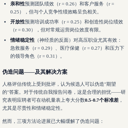
亲和性
预测团队绩效（r = 0.26）和客户服务（r =
0.25），但与个人竞争性绩效略呈负相关。
开放性
预测培训成功率（r = 0.25）和创造性岗位绩效
（r = 0.30），但对常规运营岗位效度有限。
情绪稳定性
（神经质的反面）对高压职业尤其有效：
急救服务（r = 0.29）、医疗保健（r = 0.27）和压力下
的领导角色（r = 0.31）。
伪造问题——及其解决方案
人格评估传统上受到批评，认为候选人可以伪造"期望
的"答案。对于传统自我报告问卷，这是合理的担忧——研
究表明应聘者可在动机量表上夸大分数
0.5-0.7个标准差
，
尤其是尽责性和情绪稳定性。
然而，三项方法论进展已大幅缓解了伪造问题：