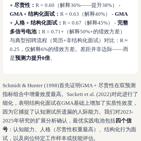
+ 尽责性：
R = 0.60（解释36%——提升38%） -
GMA + 结构化面试：
R = 0.63（解释40%） -
GMA
+ 人格 + 结构化面试：
R = 0.67（解释45%） -
完整
多信号电池：
R = 0.71+（解释50%+的绩效方差）
与典型招聘流程（简历+非结构化面试）对比：R ≈
0.25，仅解释6%的绩效方差。差距并非边际——而
是
预测力提升8倍
。
Schmidt & Hunter (1998)首先证明GMA + 尽责性在双预测
指标组合中增量效度最高。Sackett et al. (2022)对此进行了
细化，表明结构化面试在GMA基础上增加了实质性效度，
因为它捕捉了认知测试所遗漏的人际能力。我们对2023-
2025年研究的扩展分析确认，最优实践电池包括
四个信
号
：认知能力、人格（尽责性权重最高）、结构化行为面
试，以及岗位特定工作样本或技能评估。