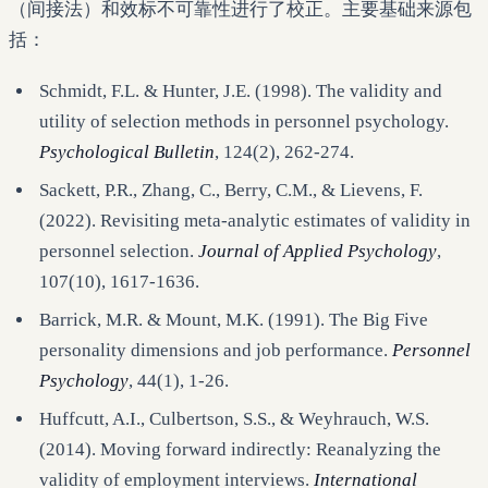
（间接法）和效标不可靠性进行了校正。主要基础来源包
括：
Schmidt, F.L. & Hunter, J.E. (1998). The validity and
utility of selection methods in personnel psychology.
Psychological Bulletin
, 124(2), 262-274.
Sackett, P.R., Zhang, C., Berry, C.M., & Lievens, F.
(2022). Revisiting meta-analytic estimates of validity in
personnel selection.
Journal of Applied Psychology
,
107(10), 1617-1636.
Barrick, M.R. & Mount, M.K. (1991). The Big Five
personality dimensions and job performance.
Personnel
Psychology
, 44(1), 1-26.
Huffcutt, A.I., Culbertson, S.S., & Weyhrauch, W.S.
(2014). Moving forward indirectly: Reanalyzing the
validity of employment interviews.
International