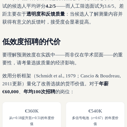
试的候选人平均评分
4.2/5
——而人工筛选面试为3.6/5。差
距主要在于
透明度和反馈质量
：当候选人了解测量内容并
获得有意义的反馈时，接受度会显著提高。
低效度招聘的代价
要理解预测效度在实践中——而非仅在学术层面——的重
要性，请考量选拔质量的经济影响。
效用分析框架（Schmidt et al., 1979；Cascio & Boudreau,
2011更新）量化了改善选拔的货币价值。对于
年薪
€60,000
、
年均100次招聘
的岗位：
€360K
€540K
从r=0.18提升至r=0.51的年度价
多信号电池（r=0.67）的年度价
值
值