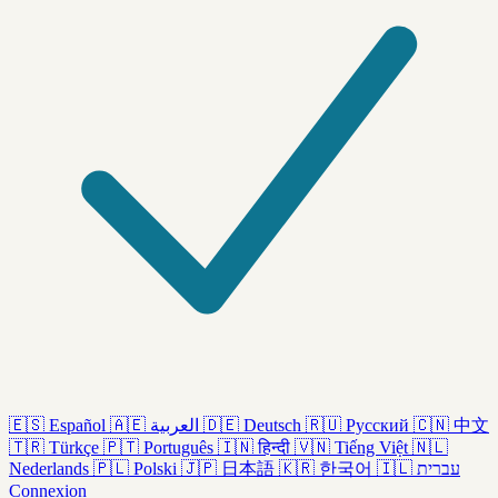
🇪🇸
Español
🇦🇪
العربية
🇩🇪
Deutsch
🇷🇺
Русский
🇨🇳
中文
🇹🇷
Türkçe
🇵🇹
Português
🇮🇳
हिन्दी
🇻🇳
Tiếng Việt
🇳🇱
Nederlands
🇵🇱
Polski
🇯🇵
日本語
🇰🇷
한국어
🇮🇱
עברית
Connexion