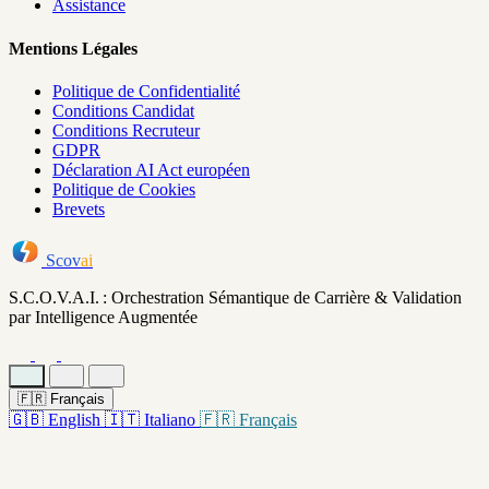
Assistance
Mentions Légales
Politique de Confidentialité
Conditions Candidat
Conditions Recruteur
GDPR
Déclaration AI Act européen
Politique de Cookies
Brevets
Scov
ai
S.C.O.V.A.I. : Orchestration Sémantique de Carrière & Validation
par Intelligence Augmentée
🇫🇷
Français
🇬🇧
English
🇮🇹
Italiano
🇫🇷
Français