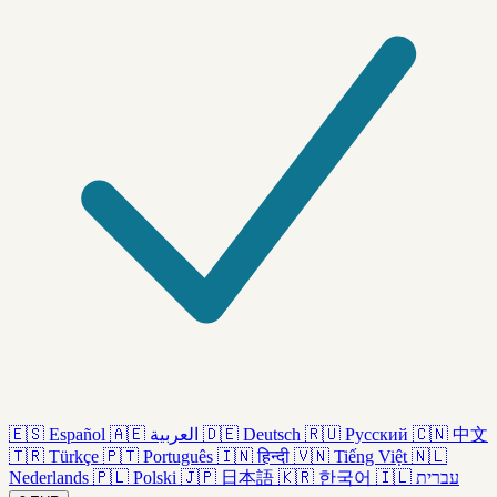
🇪🇸
Español
🇦🇪
العربية
🇩🇪
Deutsch
🇷🇺
Русский
🇨🇳
中文
🇹🇷
Türkçe
🇵🇹
Português
🇮🇳
हिन्दी
🇻🇳
Tiếng Việt
🇳🇱
Nederlands
🇵🇱
Polski
🇯🇵
日本語
🇰🇷
한국어
🇮🇱
עברית