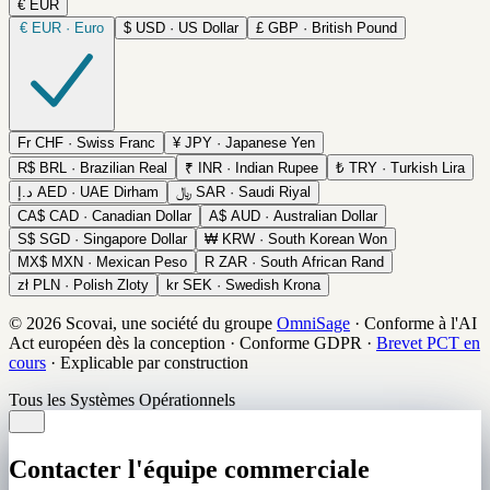
€
EUR
€
EUR · Euro
$
USD · US Dollar
£
GBP · British Pound
Fr
CHF · Swiss Franc
¥
JPY · Japanese Yen
R$
BRL · Brazilian Real
₹
INR · Indian Rupee
₺
TRY · Turkish Lira
د.إ
AED · UAE Dirham
﷼
SAR · Saudi Riyal
CA$
CAD · Canadian Dollar
A$
AUD · Australian Dollar
S$
SGD · Singapore Dollar
₩
KRW · South Korean Won
MX$
MXN · Mexican Peso
R
ZAR · South African Rand
zł
PLN · Polish Zloty
kr
SEK · Swedish Krona
© 2026 Scovai, une société du groupe
OmniSage
·
Conforme à l'AI
Act européen dès la conception
·
Conforme GDPR
·
Brevet PCT en
cours
·
Explicable par construction
Tous les Systèmes Opérationnels
Contacter l'équipe commerciale