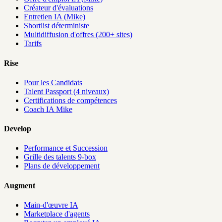
Créateur d'évaluations
Entretien IA (Mike)
Shortlist déterministe
Multidiffusion d'offres (200+ sites)
Tarifs
Rise
Pour les Candidats
Talent Passport (4 niveaux)
Certifications de compétences
Coach IA Mike
Develop
Performance et Succession
Grille des talents 9-box
Plans de développement
Augment
Main-d'œuvre IA
Marketplace d'agents