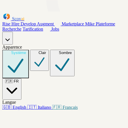
Scov
ai
Rise
Hire
Develop
Augment
Marketplace
Mike
Plateforme
Recherche
Tarification
Jobs
Apparence
Système
Clair
Sombre
🇫🇷
FR
Langue
🇬🇧
English
🇮🇹
Italiano
🇫🇷
Français