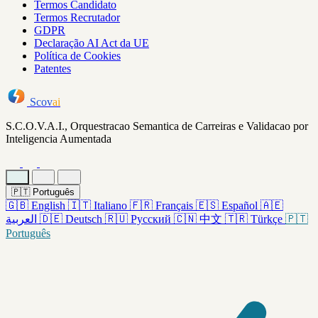
Termos Candidato
Termos Recrutador
GDPR
Declaração AI Act da UE
Política de Cookies
Patentes
Scov
ai
S.C.O.V.A.I., Orquestracao Semantica de Carreiras e Validacao por
Inteligencia Aumentada
🇵🇹
Português
🇬🇧
English
🇮🇹
Italiano
🇫🇷
Français
🇪🇸
Español
🇦🇪
العربية
🇩🇪
Deutsch
🇷🇺
Русский
🇨🇳
中文
🇹🇷
Türkçe
🇵🇹
Português