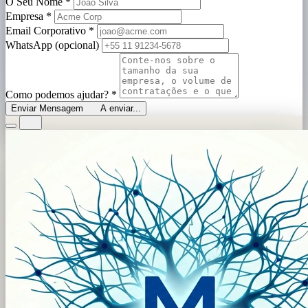
O Seu Nome
*
Empresa
*
Email Corporativo
*
WhatsApp (opcional)
Como podemos ajudar?
*
Enviar Mensagem
A enviar...