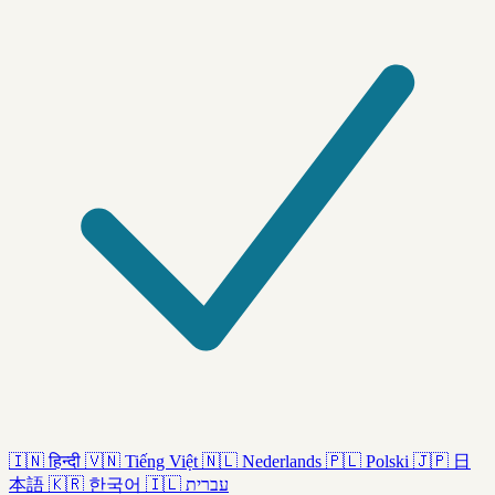
🇮🇳
हिन्दी
🇻🇳
Tiếng Việt
🇳🇱
Nederlands
🇵🇱
Polski
🇯🇵
日
本語
🇰🇷
한국어
🇮🇱
עברית