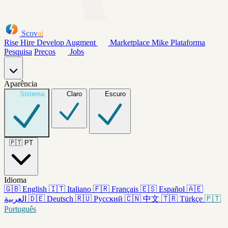
Scov
ai
Rise
Hire
Develop
Augment
Marketplace
Mike
Plataforma
Pesquisa
Preços
Jobs
Aparência
Sistema
Claro
Escuro
🇵🇹
PT
Idioma
🇬🇧
English
🇮🇹
Italiano
🇫🇷
Français
🇪🇸
Español
🇦🇪
العربية
🇩🇪
Deutsch
🇷🇺
Русский
🇨🇳
中文
🇹🇷
Türkçe
🇵🇹
Português