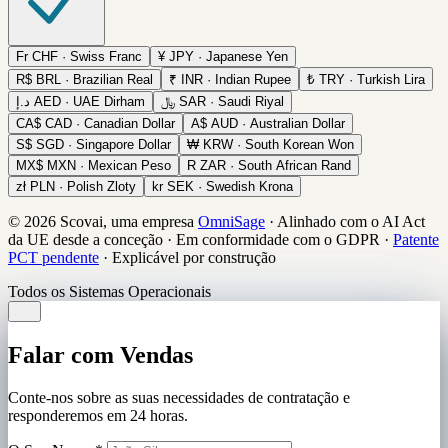
Fr
CHF · Swiss Franc
¥
JPY · Japanese Yen
R$
BRL · Brazilian Real
₹
INR · Indian Rupee
₺
TRY · Turkish Lira
د.إ
AED · UAE Dirham
﷼
SAR · Saudi Riyal
CA$
CAD · Canadian Dollar
A$
AUD · Australian Dollar
S$
SGD · Singapore Dollar
₩
KRW · South Korean Won
MX$
MXN · Mexican Peso
R
ZAR · South African Rand
zł
PLN · Polish Zloty
kr
SEK · Swedish Krona
© 2026 Scovai, uma empresa
OmniSage
·
Alinhado com o AI Act
da UE desde a conceção
·
Em conformidade com o GDPR
·
Patente
PCT pendente
·
Explicável por construção
Todos os Sistemas Operacionais
Falar com Vendas
Conte-nos sobre as suas necessidades de contratação e
responderemos em 24 horas.