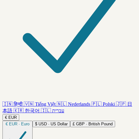
🇮🇳
हिन्दी
🇻🇳
Tiếng Việt
🇳🇱
Nederlands
🇵🇱
Polski
🇯🇵
日
本語
🇰🇷
한국어
🇮🇱
עברית
€
EUR
€
EUR · Euro
$
USD · US Dollar
£
GBP · British Pound