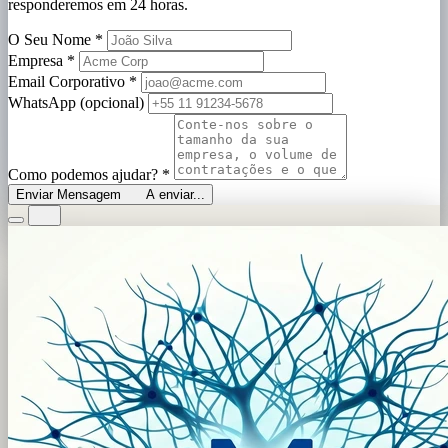
responderemos em 24 horas.
O Seu Nome
*
Empresa
*
Email Corporativo
*
WhatsApp (opcional)
Como podemos ajudar?
*
Enviar Mensagem
A enviar...