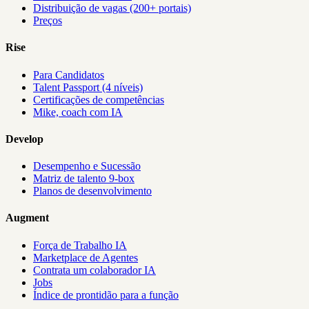
Distribuição de vagas (200+ portais)
Preços
Rise
Para Candidatos
Talent Passport (4 níveis)
Certificações de competências
Mike, coach com IA
Develop
Desempenho e Sucessão
Matriz de talento 9-box
Planos de desenvolvimento
Augment
Força de Trabalho IA
Marketplace de Agentes
Contrata um colaborador IA
Jobs
Índice de prontidão para a função