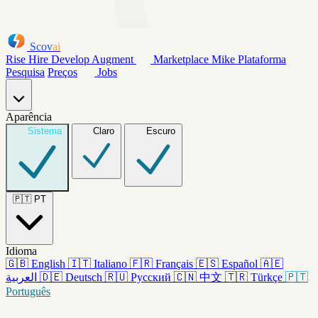
Scov
ai
Rise
Hire
Develop
Augment
Marketplace
Mike
Plataforma
Pesquisa
Preços
Jobs
Aparência
Sistema
Claro
Escuro
🇵🇹
PT
Idioma
🇬🇧
English
🇮🇹
Italiano
🇫🇷
Français
🇪🇸
Español
🇦🇪
العربية
🇩🇪
Deutsch
🇷🇺
Русский
🇨🇳
中文
🇹🇷
Türkçe
🇵🇹
Português