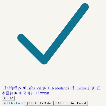
🇮🇳
हिन्दी
🇻🇳
Tiếng Việt
🇳🇱
Nederlands
🇵🇱
Polski
🇯🇵
日
本語
🇰🇷
한국어
🇮🇱
עברית
€
EUR
€
EUR · Euro
$
USD · US Dollar
£
GBP · British Pound