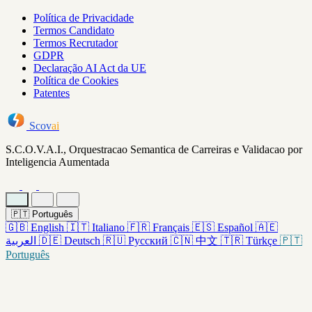
Política de Privacidade
Termos Candidato
Termos Recrutador
GDPR
Declaração AI Act da UE
Política de Cookies
Patentes
Scov
ai
S.C.O.V.A.I., Orquestracao Semantica de Carreiras e Validacao por
Inteligencia Aumentada
🇵🇹
Português
🇬🇧
English
🇮🇹
Italiano
🇫🇷
Français
🇪🇸
Español
🇦🇪
العربية
🇩🇪
Deutsch
🇷🇺
Русский
🇨🇳
中文
🇹🇷
Türkçe
🇵🇹
Português