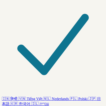
🇮🇳
हिन्दी
🇻🇳
Tiếng Việt
🇳🇱
Nederlands
🇵🇱
Polski
🇯🇵
日
本語
🇰🇷
한국어
🇮🇱
עברית