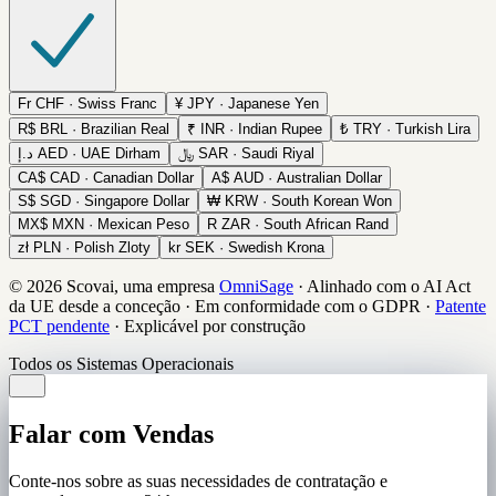
Fr
CHF · Swiss Franc
¥
JPY · Japanese Yen
R$
BRL · Brazilian Real
₹
INR · Indian Rupee
₺
TRY · Turkish Lira
د.إ
AED · UAE Dirham
﷼
SAR · Saudi Riyal
CA$
CAD · Canadian Dollar
A$
AUD · Australian Dollar
S$
SGD · Singapore Dollar
₩
KRW · South Korean Won
MX$
MXN · Mexican Peso
R
ZAR · South African Rand
zł
PLN · Polish Zloty
kr
SEK · Swedish Krona
© 2026 Scovai, uma empresa
OmniSage
·
Alinhado com o AI Act
da UE desde a conceção
·
Em conformidade com o GDPR
·
Patente
PCT pendente
·
Explicável por construção
Todos os Sistemas Operacionais
Falar com Vendas
Conte-nos sobre as suas necessidades de contratação e