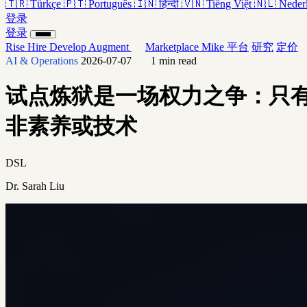
🇹🇷
Türkçe
🇵🇹
Português
🇮🇳
हिन्दी
🇻🇳
Tiếng Việt
🇳🇱
Neder
登录
登录
Rise
Hire
Develop
Augment
Marketplace
Mike
平台
研究
定价
AI & Operations
2026-07-07
1 min read
试点炼狱是一场权力之争：只有
非素养或技术
DSL
Dr. Sarah Liu