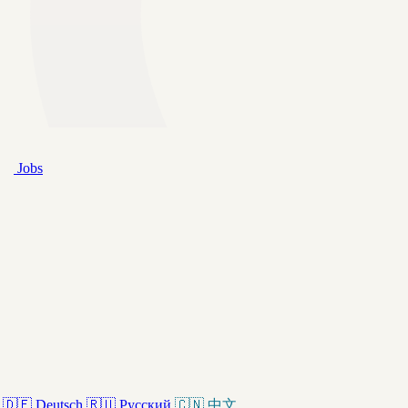
Jobs
🇩🇪
Deutsch
🇷🇺
Русский
🇨🇳
中文