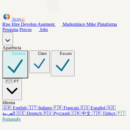
Scov
ai
Rise
Hire
Develop
Augment
Marketplace
Mike
Plataforma
Pesquisa
Preços
Jobs
Aparência
Sistema
Claro
Escuro
🇵🇹
PT
Idioma
🇬🇧
English
🇮🇹
Italiano
🇫🇷
Français
🇪🇸
Español
🇦🇪
العربية
🇩🇪
Deutsch
🇷🇺
Русский
🇨🇳
中文
🇹🇷
Türkçe
🇵🇹
Português