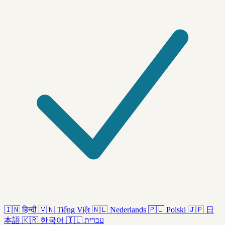
🇮🇳
हिन्दी
🇻🇳
Tiếng Việt
🇳🇱
Nederlands
🇵🇱
Polski
🇯🇵
日
本語
🇰🇷
한국어
🇮🇱
עברית