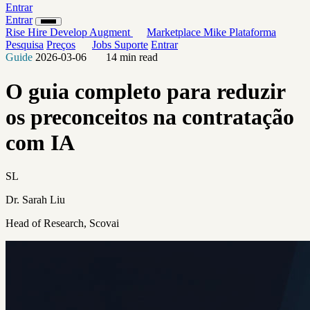
Entrar
Entrar
Rise
Hire
Develop
Augment
Marketplace
Mike
Plataforma
Pesquisa
Preços
Jobs
Suporte
Entrar
Guide
2026-03-06
14 min read
O guia completo para reduzir
os preconceitos na contratação
com IA
SL
Dr. Sarah Liu
Head of Research, Scovai