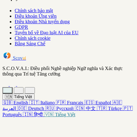
Chính sách bảo mật
Điều khoản Ứng viên
Điều khoản Nhà tuyển dụng
GDPR
Tuyên bố về Đạo luật AI của EU
Chính sách cookie
Bằng Sáng Chế
Scov
ai
S.C.O.V.A.I.: Điều phối Nghề nghiệp Ngữ nghĩa và Xác thực
thông qua Trí tuệ Tăng cường
🇻🇳
Tiếng Việt
🇬🇧
English
🇮🇹
Italiano
🇫🇷
Français
🇪🇸
Español
🇦🇪
العربية
🇩🇪
Deutsch
🇷🇺
Русский
🇨🇳
中文
🇹🇷
Türkçe
🇵🇹
Português
🇮🇳
हिन्दी
🇻🇳
Tiếng Việt