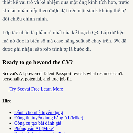
thiết kế vai trò và kế nhiệm qua một ống kính tích hợp, trước
khi tác nhân tiếp theo được đặt trên một stack không thể tự
đối chiếu chính mình.
Lớp tác nhân là phần rẻ nhất của kế hoạch Q3. Lớp dữ liệu
mà nó đọc là biến số mà case năng suất sẽ chạy trên. 3% đã
được ghi nhận; sắp xếp trình tự là bước đi.
Ready to go beyond the CV?
Scovai's AI-powered Talent Passport reveals what resumes can't:
personality, potential, and true job fit.
Try Scovai Free
Learn More
Hire
Dành cho nhà tuyển dụng
Đăng tin tuyển dụng bằng AI (Mike)
Công cụ tạo bài đánh giá
Phỏng vấn AI (Mike)