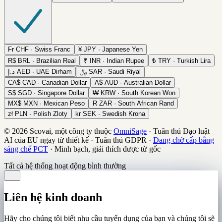
Fr
CHF · Swiss Franc
¥
JPY · Japanese Yen
R$
BRL · Brazilian Real
₹
INR · Indian Rupee
₺
TRY · Turkish Lira
د.إ
AED · UAE Dirham
﷼
SAR · Saudi Riyal
CA$
CAD · Canadian Dollar
A$
AUD · Australian Dollar
S$
SGD · Singapore Dollar
₩
KRW · South Korean Won
MX$
MXN · Mexican Peso
R
ZAR · South African Rand
zł
PLN · Polish Zloty
kr
SEK · Swedish Krona
© 2026 Scovai, một công ty thuộc
OmniSage
·
Tuân thủ Đạo luật
AI của EU ngay từ thiết kế
·
Tuân thủ GDPR
·
Đang chờ cấp bằng
sáng chế PCT
·
Minh bạch, giải thích được từ gốc
Tất cả hệ thống hoạt động bình thường
Liên hệ kinh doanh
Hãy cho chúng tôi biết nhu cầu tuyển dụng của bạn và chúng tôi sẽ