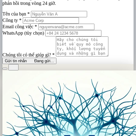
phản hồi trong vòng 24 giờ.
Tên của bạn
*
Công ty
*
Email công việc
*
WhatsApp (tùy chọn)
Chúng tôi có thể giúp gì?
*
Gửi tin nhắn
Đang gửi...