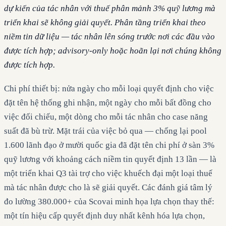
dự kiến của tác nhân với thuế phân mảnh 3% quỹ lương mà
triển khai sẽ không giải quyết. Phân tầng triển khai theo
niềm tin dữ liệu — tác nhân lên sóng trước nơi các đầu vào
được tích hợp; advisory-only hoặc hoãn lại nơi chúng không
được tích hợp.
Chi phí thiết bị: nửa ngày cho mỗi loại quyết định cho việc
đặt tên hệ thống ghi nhận, một ngày cho mỗi bất đồng cho
việc đối chiếu, một dòng cho mỗi tác nhân cho case năng
suất đã bù trừ. Mặt trái của việc bỏ qua — chống lại pool
1.600 lãnh đạo ở mười quốc gia đã đặt tên chi phí ở sàn 3%
quỹ lương với khoảng cách niềm tin quyết định 13 lần — là
một triển khai Q3 tài trợ cho việc khuếch đại một loại thuế
mà tác nhân được cho là sẽ giải quyết. Các đánh giá tâm lý
đo lường 380.000+ của Scovai minh họa lựa chọn thay thế:
một tín hiệu cấp quyết định duy nhất kênh hóa lựa chọn,