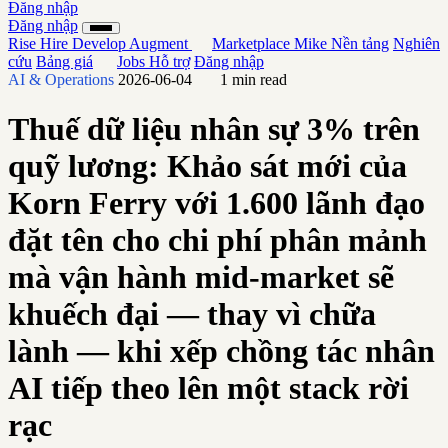
Đăng nhập
Đăng nhập
Rise
Hire
Develop
Augment
Marketplace
Mike
Nền tảng
Nghiên
cứu
Bảng giá
Jobs
Hỗ trợ
Đăng nhập
AI & Operations
2026-06-04
1 min read
Thuế dữ liệu nhân sự 3% trên
quỹ lương: Khảo sát mới của
Korn Ferry với 1.600 lãnh đạo
đặt tên cho chi phí phân mảnh
mà vận hành mid-market sẽ
khuếch đại — thay vì chữa
lành — khi xếp chồng tác nhân
AI tiếp theo lên một stack rời
rạc