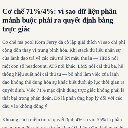
Cơ chế 71%/4%: vì sao dữ liệu phân
mảnh buộc phải ra quyết định bằng
trực giác
Cơ chế mà pool Korn Ferry đã cô lập giải thích vì sao chi phí
cộng dồn thay vì trung bình hóa. Khi stack dữ liệu nhân sự
của lãnh đạo trả về các câu trả lời mâu thuẫn — HRIS nói
một con số headcount, ATS nói khác, LMS nói cái thứ ba, hệ
thống hiệu suất nói cái thứ tư — bộ nhớ làm việc của lãnh
đạo không thể dung hòa sự khác biệt dưới áp lực thời gian ra
quyết định. Việc 71% mặc định dùng trực giác không phải là
thất bại trong phán đoán. Đó là phản ứng hợp lý đối với các
đầu vào không đồng ý.
Khoảng cách niềm tin ra quyết định 4% so với 55% là phần
quan trọng đối với case triển khai Q3. Lãnh đạo không có hệ