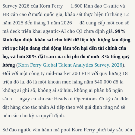
Survey 2026 của Korn Ferry — 1.600 lãnh đạo C-suite và
HR cấp cao ở mười quốc gia, khảo sát thực hiện từ tháng 12
năm 2025 đến tháng 1 năm 2026 — đã cung cấp một con số
mà deck triển khai agentic-AI cho Q3 chưa định giá.
99%
lãnh đạo được khảo sát cho biết dữ liệu lực lượng lao động
rời rạc hiện đang chủ động làm tổn hại đến tài chính của
họ, và hơn 80% đặt sàn của chi phí đó ở mức 3% tổng quỹ
lương
(
Korn Ferry Global Talent Analytics Survey, 2026
).
Đối với một công ty mid-market 200 FTE với quỹ lương 18
triệu đô la, đó là một khoản mục hàng năm 540.000 đô la
không ai ghi sổ, không ai sở hữu, không ai phân bổ ngân
sách — ngay cả khi các Heads of Operations đó ký các đơn
đặt hàng cho tác nhân AI tiếp theo với giả định rằng nó sẽ
nén các chu kỳ ra quyết định.
Sự đảo ngược vận hành mà pool Korn Ferry phơi bày sắc bén