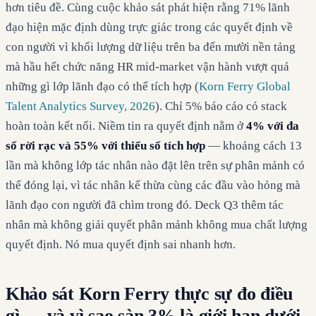
hơn tiêu đề. Cùng cuộc khảo sát phát hiện rằng 71% lãnh
đạo hiện mặc định dùng trực giác trong các quyết định về
con người vì khối lượng dữ liệu trên ba đến mười nền tảng
mà hầu hết chức năng HR mid-market vận hành vượt quá
những gì lớp lãnh đạo có thể tích hợp (
Korn Ferry Global
Talent Analytics Survey, 2026
). Chỉ 5% báo cáo có stack
hoàn toàn kết nối. Niềm tin ra quyết định nằm ở
4% với đa
số rời rạc và 55% với thiểu số tích hợp
— khoảng cách 13
lần mà không lớp tác nhân nào đặt lên trên sự phân mảnh có
thể đóng lại, vì tác nhân kế thừa cùng các đầu vào hỏng mà
lãnh đạo con người đã chìm trong đó. Deck Q3 thêm tác
nhân mà không giải quyết phân mảnh không mua chất lượng
quyết định. Nó mua quyết định sai nhanh hơn.
Khảo sát Korn Ferry thực sự đo điều
gì — và vì sao sàn 3% là giới hạn dưới