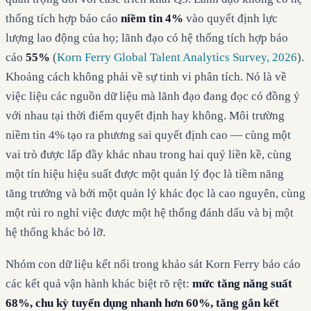
thống tích hợp báo cáo
niềm tin 4%
vào quyết định lực
lượng lao động của họ; lãnh đạo có hệ thống tích hợp báo
cáo
55%
(
Korn Ferry Global Talent Analytics Survey, 2026
).
Khoảng cách không phải về sự tinh vi phân tích. Nó là về
việc liệu các nguồn dữ liệu mà lãnh đạo đang đọc có đồng ý
với nhau tại thời điểm quyết định hay không. Môi trường
niềm tin 4% tạo ra phương sai quyết định cao — cùng một
vai trò được lấp đầy khác nhau trong hai quý liền kề, cùng
một tín hiệu hiệu suất được một quản lý đọc là tiềm năng
tăng trưởng và bởi một quản lý khác đọc là cao nguyên, cùng
một rủi ro nghỉ việc được một hệ thống đánh dấu và bị một
hệ thống khác bỏ lỡ.
Nhóm con dữ liệu kết nối trong khảo sát Korn Ferry báo cáo
các kết quả vận hành khác biệt rõ rệt:
mức tăng năng suất
68%, chu kỳ tuyển dụng nhanh hơn 60%, tăng gắn kết