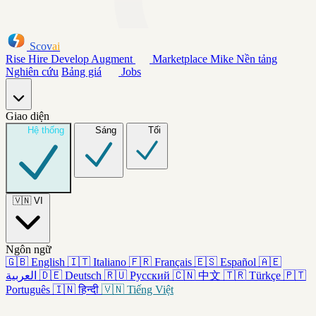
Scov
ai
Rise
Hire
Develop
Augment
Marketplace
Mike
Nền tảng
Nghiên cứu
Bảng giá
Jobs
Giao diện
Hệ thống
Sáng
Tối
🇻🇳
VI
Ngôn ngữ
🇬🇧
English
🇮🇹
Italiano
🇫🇷
Français
🇪🇸
Español
🇦🇪
العربية
🇩🇪
Deutsch
🇷🇺
Русский
🇨🇳
中文
🇹🇷
Türkçe
🇵🇹
Português
🇮🇳
हिन्दी
🇻🇳
Tiếng Việt