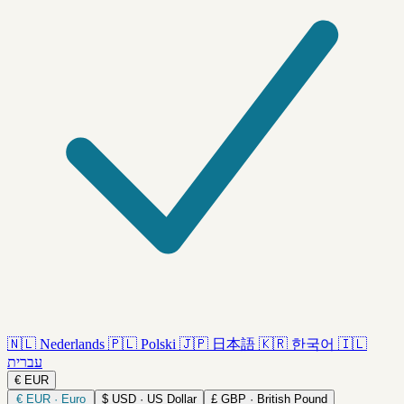
🇳🇱
Nederlands
🇵🇱
Polski
🇯🇵
日本語
🇰🇷
한국어
🇮🇱
עברית
€
EUR
€
EUR · Euro
$
USD · US Dollar
£
GBP · British Pound