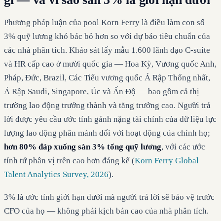
Phương pháp luận của pool Korn Ferry là điều làm con số
3% quỹ lương khó bác bỏ hơn so với dự báo tiêu chuẩn của
các nhà phân tích. Khảo sát lấy mẫu 1.600 lãnh đạo C-suite
và HR cấp cao ở mười quốc gia — Hoa Kỳ, Vương quốc Anh,
Pháp, Đức, Brazil, Các Tiểu vương quốc Ả Rập Thống nhất,
Ả Rập Saudi, Singapore, Úc và Ấn Độ — bao gồm cả thị
trường lao động trưởng thành và tăng trưởng cao. Người trả
lời được yêu cầu ước tính gánh nặng tài chính của dữ liệu lực
lượng lao động phân mảnh đối với hoạt động của chính họ;
hơn 80% đáp xuống sàn 3% tổng quỹ lương
, với các ước
tính tứ phân vị trên cao hơn đáng kể (
Korn Ferry Global
Talent Analytics Survey, 2026
).
3% là ước tính giới hạn dưới mà người trả lời sẽ bảo vệ trước
CFO của họ — không phải kịch bản cao của nhà phân tích.