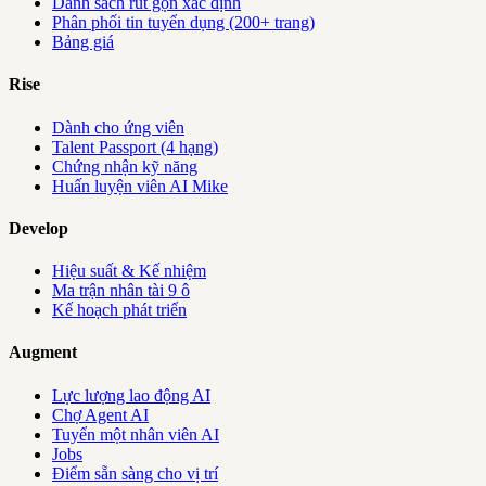
Danh sách rút gọn xác định
Phân phối tin tuyển dụng (200+ trang)
Bảng giá
Rise
Dành cho ứng viên
Talent Passport (4 hạng)
Chứng nhận kỹ năng
Huấn luyện viên AI Mike
Develop
Hiệu suất & Kế nhiệm
Ma trận nhân tài 9 ô
Kế hoạch phát triển
Augment
Lực lượng lao động AI
Chợ Agent AI
Tuyển một nhân viên AI
Jobs
Điểm sẵn sàng cho vị trí