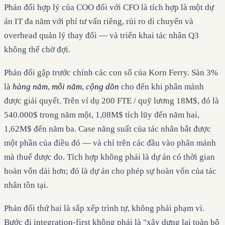
Phản đối hợp lý của COO đối với CFO là tích hợp là một dự
án IT đa năm với phí tư vấn riêng, rủi ro di chuyển và
overhead quản lý thay đổi — và triển khai tác nhân Q3
không thể chờ đợi.
Phản đối gập trước chính các con số của Korn Ferry. Sàn 3%
là
hàng năm
,
mỗi năm
,
cộng dồn
cho đến khi phân mảnh
được giải quyết. Trên ví dụ 200 FTE / quỹ lương 18M$, đó là
540.000$ trong năm một, 1,08M$ tích lũy đến năm hai,
1,62M$ đến năm ba. Case năng suất của tác nhân bắt được
một phần của điều đó — và chỉ trên các đầu vào phân mảnh
mà thuế được đo. Tích hợp không phải là dự án có thời gian
hoàn vốn dài hơn; đó là dự án cho phép sự hoàn vốn của tác
nhân tồn tại.
Phản đối thứ hai là sắp xếp trình tự, không phải phạm vi.
Bước đi integration-first không phải là "xây dựng lại toàn bộ