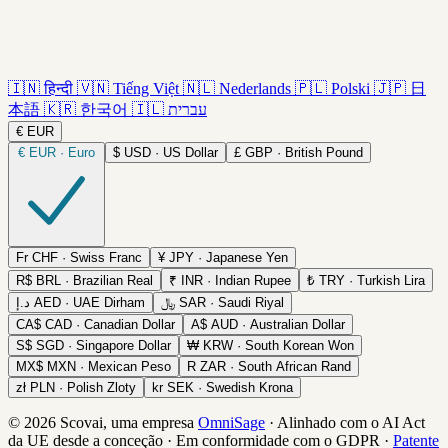
🇮🇳
हिन्दी
🇻🇳
Tiếng Việt
🇳🇱
Nederlands
🇵🇱
Polski
🇯🇵
日
本語
🇰🇷
한국어
🇮🇱
עברית
€
EUR
€
EUR · Euro
$
USD · US Dollar
£
GBP · British Pound
Fr
CHF · Swiss Franc
¥
JPY · Japanese Yen
R$
BRL · Brazilian Real
₹
INR · Indian Rupee
₺
TRY · Turkish Lira
د.إ
AED · UAE Dirham
﷼
SAR · Saudi Riyal
CA$
CAD · Canadian Dollar
A$
AUD · Australian Dollar
S$
SGD · Singapore Dollar
₩
KRW · South Korean Won
MX$
MXN · Mexican Peso
R
ZAR · South African Rand
zł
PLN · Polish Zloty
kr
SEK · Swedish Krona
© 2026 Scovai, uma empresa
OmniSage
·
Alinhado com o AI Act
da UE desde a conceção
·
Em conformidade com o GDPR
·
Patente