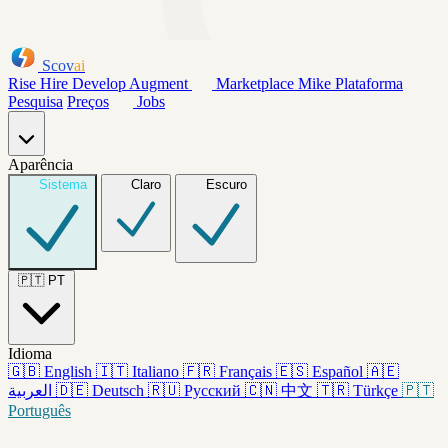
Scov
ai
Rise
Hire
Develop
Augment
Marketplace
Mike
Plataforma
Pesquisa
Preços
Jobs
Aparência
Sistema
Claro
Escuro
🇵🇹
PT
Idioma
🇬🇧
English
🇮🇹
Italiano
🇫🇷
Français
🇪🇸
Español
🇦🇪
العربية
🇩🇪
Deutsch
🇷🇺
Русский
🇨🇳
中文
🇹🇷
Türkçe
🇵🇹
Português