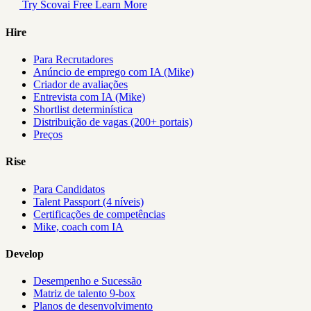
Try Scovai Free
Learn More
Hire
Para Recrutadores
Anúncio de emprego com IA (Mike)
Criador de avaliações
Entrevista com IA (Mike)
Shortlist determinística
Distribuição de vagas (200+ portais)
Preços
Rise
Para Candidatos
Talent Passport (4 níveis)
Certificações de competências
Mike, coach com IA
Develop
Desempenho e Sucessão
Matriz de talento 9-box
Planos de desenvolvimento