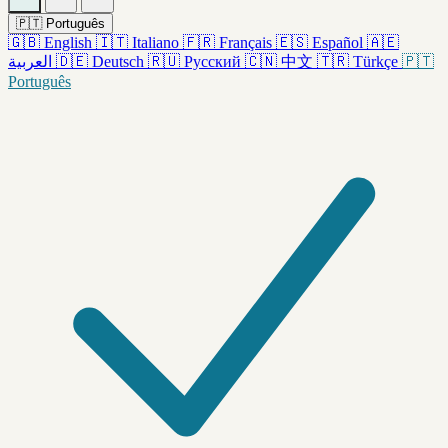
🇵🇹
Português
🇬🇧
English
🇮🇹
Italiano
🇫🇷
Français
🇪🇸
Español
🇦🇪
العربية
🇩🇪
Deutsch
🇷🇺
Русский
🇨🇳
中文
🇹🇷
Türkçe
🇵🇹
Português