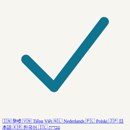
🇮🇳
हिन्दी
🇻🇳
Tiếng Việt
🇳🇱
Nederlands
🇵🇱
Polski
🇯🇵
日
本語
🇰🇷
한국어
🇮🇱
עברית