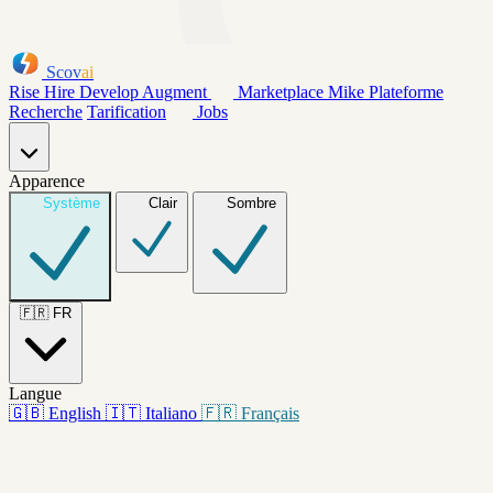
Scov
ai
Rise
Hire
Develop
Augment
Marketplace
Mike
Plateforme
Recherche
Tarification
Jobs
Apparence
Système
Clair
Sombre
🇫🇷
FR
Langue
🇬🇧
English
🇮🇹
Italiano
🇫🇷
Français