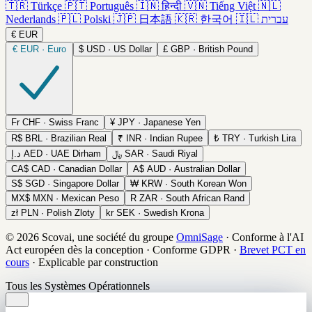
🇹🇷
Türkçe
🇵🇹
Português
🇮🇳
हिन्दी
🇻🇳
Tiếng Việt
🇳🇱
Nederlands
🇵🇱
Polski
🇯🇵
日本語
🇰🇷
한국어
🇮🇱
עברית
€
EUR
€
EUR · Euro
$
USD · US Dollar
£
GBP · British Pound
Fr
CHF · Swiss Franc
¥
JPY · Japanese Yen
R$
BRL · Brazilian Real
₹
INR · Indian Rupee
₺
TRY · Turkish Lira
د.إ
AED · UAE Dirham
﷼
SAR · Saudi Riyal
CA$
CAD · Canadian Dollar
A$
AUD · Australian Dollar
S$
SGD · Singapore Dollar
₩
KRW · South Korean Won
MX$
MXN · Mexican Peso
R
ZAR · South African Rand
zł
PLN · Polish Zloty
kr
SEK · Swedish Krona
© 2026 Scovai, une société du groupe
OmniSage
·
Conforme à l'AI
Act européen dès la conception
·
Conforme GDPR
·
Brevet PCT en
cours
·
Explicable par construction
Tous les Systèmes Opérationnels