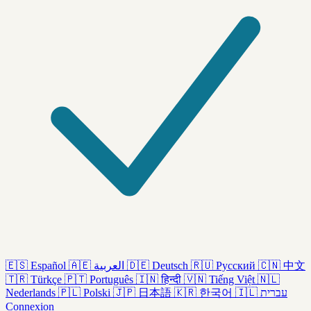
🇪🇸
Español
🇦🇪
العربية
🇩🇪
Deutsch
🇷🇺
Русский
🇨🇳
中文
🇹🇷
Türkçe
🇵🇹
Português
🇮🇳
हिन्दी
🇻🇳
Tiếng Việt
🇳🇱
Nederlands
🇵🇱
Polski
🇯🇵
日本語
🇰🇷
한국어
🇮🇱
עברית
Connexion