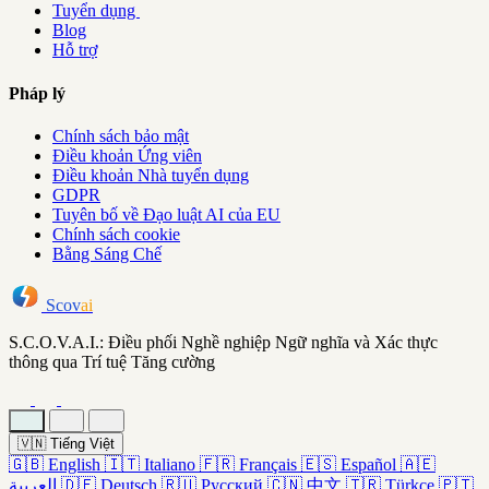
Tuyển dụng
Blog
Hỗ trợ
Pháp lý
Chính sách bảo mật
Điều khoản Ứng viên
Điều khoản Nhà tuyển dụng
GDPR
Tuyên bố về Đạo luật AI của EU
Chính sách cookie
Bằng Sáng Chế
Scov
ai
S.C.O.V.A.I.: Điều phối Nghề nghiệp Ngữ nghĩa và Xác thực
thông qua Trí tuệ Tăng cường
🇻🇳
Tiếng Việt
🇬🇧
English
🇮🇹
Italiano
🇫🇷
Français
🇪🇸
Español
🇦🇪
العربية
🇩🇪
Deutsch
🇷🇺
Русский
🇨🇳
中文
🇹🇷
Türkçe
🇵🇹