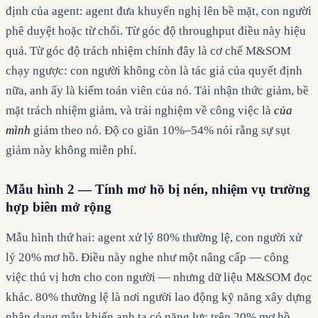
định của agent: agent đưa khuyến nghị lên bề mặt, con người
phê duyệt hoặc từ chối. Từ góc độ throughput điều này hiệu
quả. Từ góc độ trách nhiệm chính đây là cơ chế M&SOM
chạy ngược: con người không còn là tác giả của quyết định
nữa, anh ấy là kiểm toán viên của nó. Tải nhận thức giảm, bề
mặt trách nhiệm giảm, và trải nghiệm về công việc là
của
mình
giảm theo nó. Độ co giãn 10%–54% nói rằng sự sụt
giảm này không miễn phí.
Mẫu hình 2 — Tính mơ hồ bị nén, nhiệm vụ trường
hợp biên mở rộng
Mẫu hình thứ hai: agent xử lý 80% thường lệ, con người xử
lý 20% mơ hồ. Điều này nghe như một nâng cấp — công
việc thú vị hơn cho con người — nhưng dữ liệu M&SOM đọc
khác. 80% thường lệ là nơi người lao động kỹ năng xây dựng
nhận dạng mẫu khiến anh ta có năng lực trên 20% mơ hồ.