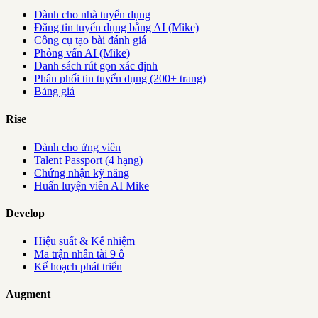
Dành cho nhà tuyển dụng
Đăng tin tuyển dụng bằng AI (Mike)
Công cụ tạo bài đánh giá
Phỏng vấn AI (Mike)
Danh sách rút gọn xác định
Phân phối tin tuyển dụng (200+ trang)
Bảng giá
Rise
Dành cho ứng viên
Talent Passport (4 hạng)
Chứng nhận kỹ năng
Huấn luyện viên AI Mike
Develop
Hiệu suất & Kế nhiệm
Ma trận nhân tài 9 ô
Kế hoạch phát triển
Augment