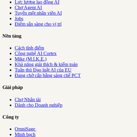
Lực lượng lao động AI
Chợ Agent AI
Tuyển một nhân viên AI
Jobs
Điểm sẵn sàng cho vị trí
Nền tảng
Cách tính điểm
Công nghệ AI Cortex
Mike (M.I.K.E.)
Khả năng giải thích & kiểm toán
Tuân thủ Đạo luật AI của EU
Đang chờ cấp bằng sáng chế PCT
Giải pháp
Chợ Nhân tài
Dành cho Doanh nghiệp
Công ty
OmniSage
Minh bạch