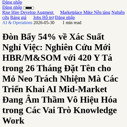
Đăng nhập
Đăng nhập
Rise
Hire
Develop
Augment
Marketplace
Mike
Nền tảng
Nghiên
cứu
Bảng giá
Jobs
Hỗ trợ
Đăng nhập
AI & Operations
2026-05-30
1 min read
Đòn Bẩy 54% về Xác Suất
Nghỉ Việc: Nghiên Cứu Mới
HBR/M&SOM với 420 Y Tá
trong 26 Tháng Đặt Tên cho
Mỏ Neo Trách Nhiệm Mà Các
Triển Khai AI Mid-Market
Đang Âm Thầm Vô Hiệu Hóa
trong Các Vai Trò Knowledge
Work