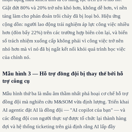
Giật đứt 80% và 20% trở nên khó hơn, không dễ hơn, vì nền
tảng làm cho phán đoán trôi chảy đã bị loại bỏ. Hiệu ứng
cộng dồn: người lao động trải nghiệm áp lực công việc nhiều
hơn (đòn bẩy 22%) trên các trường hợp biên còn lại, và biến
số trách nhiệm xuống cấp không phải vì công việc trở nên
nhỏ hơn mà vì nó đã bị ngắt kết nối khỏi quá trình học việc
của chính nó.
Mẫu hình 3 — Hỗ trợ đồng đội bị thay thế bởi hỗ
trợ công cụ
Mẫu hình thứ ba là mẫu âm thầm nhất phá hoại cơ chế hỗ trợ
đồng đội mà nghiên cứu M&SOM vừa định lượng. Triển khai
AI agentic đặt AI là đồng đội — "AI copilot của bạn" — và
các đồng đội con người thực sự được tổ chức lại thành hàng
đợi và hệ thống ticketing trên giả định rằng AI lấp đầy