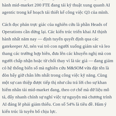
hành mid-market 200 FTE đang tái kỹ thuật xung quanh AI
agentic trong kế hoạch tái thiết kế công việc Q3 của mình.
Cách đọc phản trực giác của nghiên cứu là phần Heads of
Operations cần dừng lại. Các kiến trúc triển khai AI thịnh
hành nhất năm nay — định tuyến quyết định qua các
gatekeeper AI, nén vai trò con người xuống giám sát và leo
thang các trường hợp biên, đưa lên các khuyến nghị mà con
người chấp nhận hoặc từ chối thay vì là tác giả — đang giảm
có hệ thống biến số mà nghiên cứu M&SOM vừa đặt tên là
đòn bẩy giữ chân lớn nhất trong công việc kỹ năng. Cùng
một sự can thiệp được tiếp thị như câu trả lời cho sự khan
hiếm nhân tài mid-market đang, theo cơ chế mà dữ liệu mô
tả, đẩy nhanh chính sự nghỉ việc tự nguyện mà chương trình
AI đáng lẽ phải giảm thiểu. Con số 54% là tiêu đề. Hàm ý
kiến trúc là tuyên bố chịu lực.