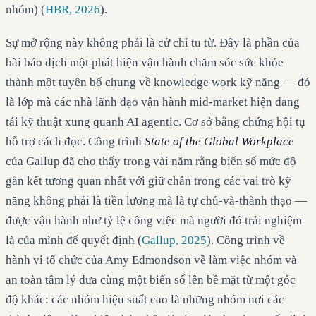
nhóm) (
HBR, 2026
).
Sự mở rộng này không phải là cử chỉ tu từ. Đây là phần của
bài báo dịch một phát hiện vận hành chăm sóc sức khỏe
thành một tuyên bố chung về knowledge work kỹ năng — đó
là lớp mà các nhà lãnh đạo vận hành mid-market hiện đang
tái kỹ thuật xung quanh AI agentic. Cơ sở bằng chứng hội tụ
hỗ trợ cách đọc. Công trình
State of the Global Workplace
của Gallup đã cho thấy trong vài năm rằng biến số mức độ
gắn kết tương quan nhất với giữ chân trong các vai trò kỹ
năng không phải là tiền lương mà là tự chủ-và-thành thạo —
được vận hành như tỷ lệ công việc mà người đó trải nghiệm
là của mình để quyết định (
Gallup, 2025
). Công trình về
hành vi tổ chức của Amy Edmondson về làm việc nhóm và
an toàn tâm lý đưa cùng một biến số lên bề mặt từ một góc
độ khác: các nhóm hiệu suất cao là những nhóm nơi các