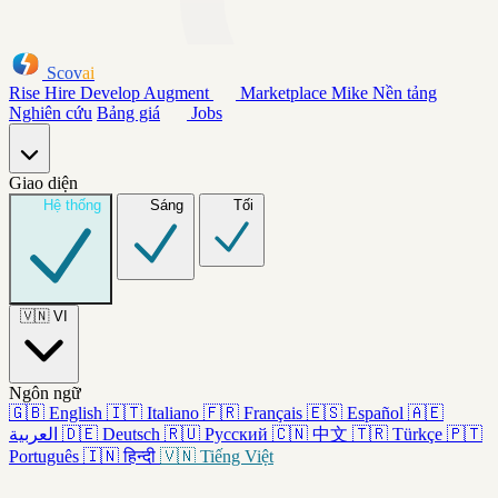
Scov
ai
Rise
Hire
Develop
Augment
Marketplace
Mike
Nền tảng
Nghiên cứu
Bảng giá
Jobs
Giao diện
Hệ thống
Sáng
Tối
🇻🇳
VI
Ngôn ngữ
🇬🇧
English
🇮🇹
Italiano
🇫🇷
Français
🇪🇸
Español
🇦🇪
العربية
🇩🇪
Deutsch
🇷🇺
Русский
🇨🇳
中文
🇹🇷
Türkçe
🇵🇹
Português
🇮🇳
हिन्दी
🇻🇳
Tiếng Việt