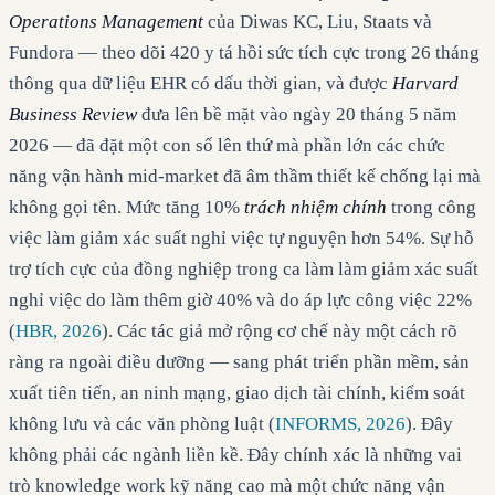
Operations Management
của Diwas KC, Liu, Staats và
Fundora — theo dõi 420 y tá hồi sức tích cực trong 26 tháng
thông qua dữ liệu EHR có dấu thời gian, và được
Harvard
Business Review
đưa lên bề mặt vào ngày 20 tháng 5 năm
2026 — đã đặt một con số lên thứ mà phần lớn các chức
năng vận hành mid-market đã âm thầm thiết kế chống lại mà
không gọi tên. Mức tăng 10%
trách nhiệm chính
trong công
việc làm giảm xác suất nghỉ việc tự nguyện hơn 54%. Sự hỗ
trợ tích cực của đồng nghiệp trong ca làm làm giảm xác suất
nghỉ việc do làm thêm giờ 40% và do áp lực công việc 22%
(
HBR, 2026
). Các tác giả mở rộng cơ chế này một cách rõ
ràng ra ngoài điều dưỡng — sang phát triển phần mềm, sản
xuất tiên tiến, an ninh mạng, giao dịch tài chính, kiểm soát
không lưu và các văn phòng luật (
INFORMS, 2026
). Đây
không phải các ngành liền kề. Đây chính xác là những vai
trò knowledge work kỹ năng cao mà một chức năng vận