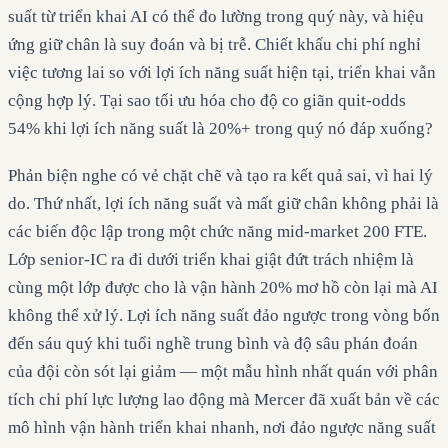
suất từ triển khai AI có thể đo lường trong quý này, và hiệu
ứng giữ chân là suy đoán và bị trễ. Chiết khấu chi phí nghỉ
việc tương lai so với lợi ích năng suất hiện tại, triển khai vẫn
cộng hợp lý. Tại sao tối ưu hóa cho độ co giãn quit-odds
54% khi lợi ích năng suất là 20%+ trong quý nó đáp xuống?
Phản biện nghe có vẻ chặt chẽ và tạo ra kết quả sai, vì hai lý
do. Thứ nhất, lợi ích năng suất và mất giữ chân không phải là
các biến độc lập trong một chức năng mid-market 200 FTE.
Lớp senior-IC ra đi dưới triển khai giật đứt trách nhiệm là
cùng một lớp được cho là vận hành 20% mơ hồ còn lại mà AI
không thể xử lý. Lợi ích năng suất đảo ngược trong vòng bốn
đến sáu quý khi tuổi nghề trung bình và độ sâu phán đoán
của đội còn sót lại giảm — một mẫu hình nhất quán với phân
tích chi phí lực lượng lao động mà Mercer đã xuất bản về các
mô hình vận hành triển khai nhanh, nơi đảo ngược năng suất