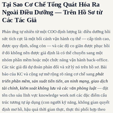
Tại Sao Cơ Chế Tổng Quát Hóa Ra
Ngoài Điều Dưỡng — Trên Hồ Sơ từ
Các Tác Giả
Phản ứng tự nhiên từ một COO định lượng là: điều dưỡng hồi
sức tích cực là một bối cảnh vận hành cụ thể — cấp tính cao,
được quy định, sống còn — và các độ co giãn được phục hồi
ở đó không nên được giả định là có thể chuyển sang một
nhóm phần mềm hoặc một chức năng vận hành back-office.
Các tác giả đã dự đoán phản đối và xử lý nó trên hồ sơ. Bài
báo của KC và cộng sự mở rộng rõ ràng cơ chế sang
phát
triển phần mềm, sản xuất tiên tiến, an ninh mạng, giao dịch
tài chính, kiểm soát không lưu và các văn phòng luật
— đặt
tên cho sáu lĩnh vực knowledge work nơi các đặc điểm cấu
trúc tương tự áp dụng (con người kỹ năng, không gian quyết
định mơ hồ, hậu quả thời gian thực, thực thi phối hợp theo