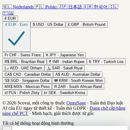
🇳🇱
Nederlands
🇵🇱
Polski
🇯🇵
日本語
🇰🇷
한국어
🇮🇱
עברית
€
EUR
€
EUR · Euro
$
USD · US Dollar
£
GBP · British Pound
Fr
CHF · Swiss Franc
¥
JPY · Japanese Yen
R$
BRL · Brazilian Real
₹
INR · Indian Rupee
₺
TRY · Turkish Lira
د.إ
AED · UAE Dirham
﷼
SAR · Saudi Riyal
CA$
CAD · Canadian Dollar
A$
AUD · Australian Dollar
S$
SGD · Singapore Dollar
₩
KRW · South Korean Won
MX$
MXN · Mexican Peso
R
ZAR · South African Rand
zł
PLN · Polish Zloty
kr
SEK · Swedish Krona
© 2026 Scovai, một công ty thuộc
OmniSage
·
Tuân thủ Đạo luật
AI của EU ngay từ thiết kế
·
Tuân thủ GDPR
·
Đang chờ cấp bằng
sáng chế PCT
·
Minh bạch, giải thích được từ gốc
Tất cả hệ thống hoạt động bình thường