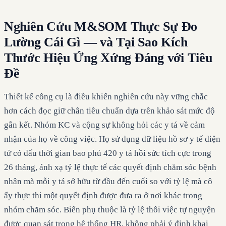
Nghiên Cứu M&SOM Thực Sự Đo
Lường Cái Gì — và Tại Sao Kích
Thước Hiệu Ứng Xứng Đáng với Tiêu
Đề
Thiết kế công cụ là điều khiến nghiên cứu này vững chắc
hơn cách đọc giữ chân tiêu chuẩn dựa trên khảo sát mức độ
gắn kết. Nhóm KC và cộng sự không hỏi các y tá về cảm
nhận của họ về công việc. Họ sử dụng dữ liệu hồ sơ y tế điện
tử có dấu thời gian bao phủ 420 y tá hồi sức tích cực trong
26 tháng, ánh xạ tỷ lệ thực tế các quyết định chăm sóc bệnh
nhân mà mỗi y tá sở hữu từ đầu đến cuối so với tỷ lệ mà cô
ấy thực thi một quyết định được đưa ra ở nơi khác trong
nhóm chăm sóc. Biến phụ thuộc là tỷ lệ thôi việc tự nguyện
được quan sát trong hệ thống HR, không phải ý định khai