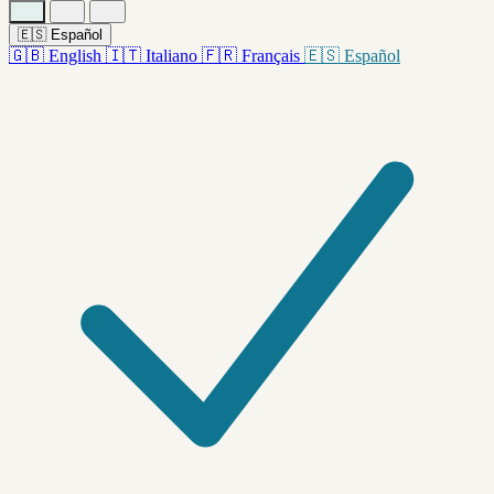
🇪🇸
Español
🇬🇧
English
🇮🇹
Italiano
🇫🇷
Français
🇪🇸
Español