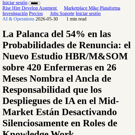
Iniciar sesión
Rise
Hire
Develop
Augment
Marketplace
Mike
Plataforma
Investigación
Precios
Jobs
Soporte
Iniciar sesión
AI & Operations
2026-05-30
1 min read
La Palanca del 54% en las
Probabilidades de Renuncia: el
Nuevo Estudio HBR/M&SOM
sobre 420 Enfermeras en 26
Meses Nombra el Ancla de
Responsabilidad que los
Despliegues de IA en el Mid-
Market Están Desactivando
Silenciosamente en Roles de
Knowledge Work