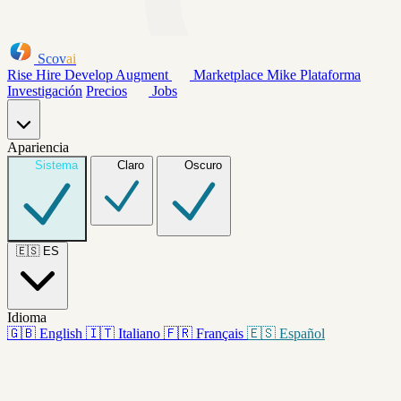
Scov
ai
Rise
Hire
Develop
Augment
Marketplace
Mike
Plataforma
Investigación
Precios
Jobs
Apariencia
Sistema
Claro
Oscuro
🇪🇸
ES
Idioma
🇬🇧
English
🇮🇹
Italiano
🇫🇷
Français
🇪🇸
Español