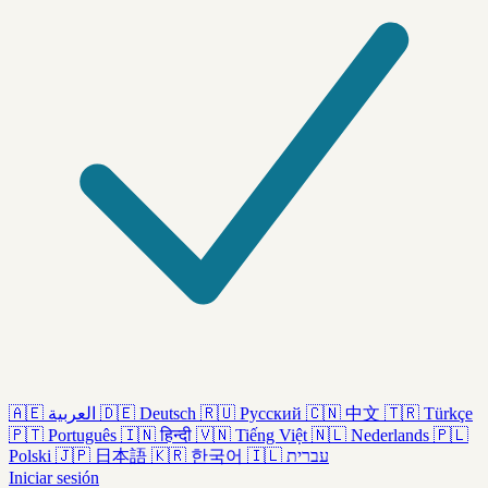
🇦🇪
العربية
🇩🇪
Deutsch
🇷🇺
Русский
🇨🇳
中文
🇹🇷
Türkçe
🇵🇹
Português
🇮🇳
हिन्दी
🇻🇳
Tiếng Việt
🇳🇱
Nederlands
🇵🇱
Polski
🇯🇵
日本語
🇰🇷
한국어
🇮🇱
עברית
Iniciar sesión