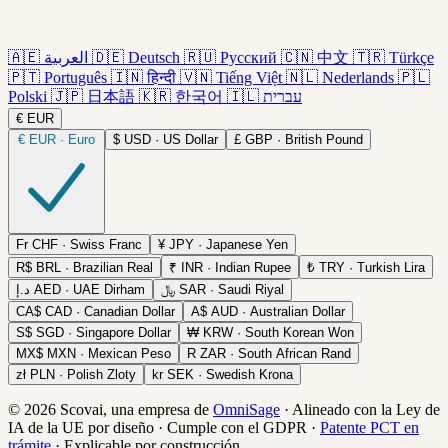
🇦🇪
العربية
🇩🇪
Deutsch
🇷🇺
Русский
🇨🇳
中文
🇹🇷
Türkçe
🇵🇹
Português
🇮🇳
हिन्दी
🇻🇳
Tiếng Việt
🇳🇱
Nederlands
🇵🇱
Polski
🇯🇵
日本語
🇰🇷
한국어
🇮🇱
עברית
€
EUR
€
EUR · Euro
$
USD · US Dollar
£
GBP · British Pound
Fr
CHF · Swiss Franc
¥
JPY · Japanese Yen
R$
BRL · Brazilian Real
₹
INR · Indian Rupee
₺
TRY · Turkish Lira
د.إ
AED · UAE Dirham
﷼
SAR · Saudi Riyal
CA$
CAD · Canadian Dollar
A$
AUD · Australian Dollar
S$
SGD · Singapore Dollar
₩
KRW · South Korean Won
MX$
MXN · Mexican Peso
R
ZAR · South African Rand
zł
PLN · Polish Zloty
kr
SEK · Swedish Krona
© 2026 Scovai, una empresa de
OmniSage
·
Alineado con la Ley de
IA de la UE por diseño
·
Cumple con el GDPR
·
Patente PCT en
trámite
·
Explicable por construcción