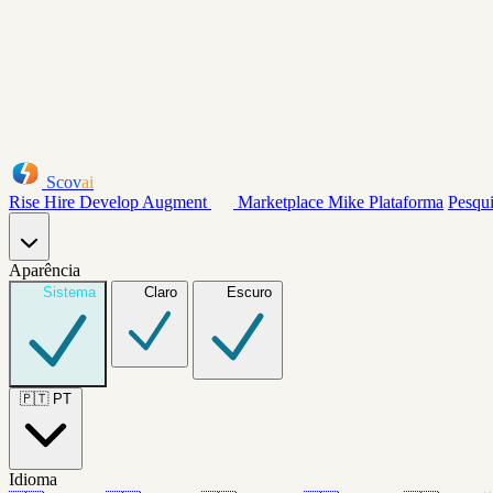
Scov
ai
Rise
Hire
Develop
Augment
Marketplace
Mike
Plataforma
Pesqu
Aparência
Sistema
Claro
Escuro
🇵🇹
PT
Idioma