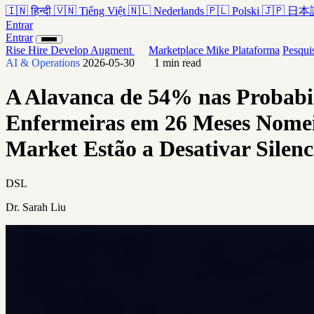
🇮🇳
हिन्दी
🇻🇳
Tiếng Việt
🇳🇱
Nederlands
🇵🇱
Polski
🇯🇵
日本
Entrar
Entrar
Rise
Hire
Develop
Augment
Marketplace
Mike
Plataforma
Pesqui
AI & Operations
2026-05-30
1 min read
A Alavanca de 54% nas Probab
Enfermeiras em 26 Meses Nomeia
Market Estão a Desativar Sile
DSL
Dr. Sarah Liu