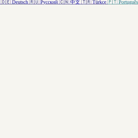
🇩🇪
Deutsch
🇷🇺
Русский
🇨🇳
中文
🇹🇷
Türkçe
🇵🇹
Português