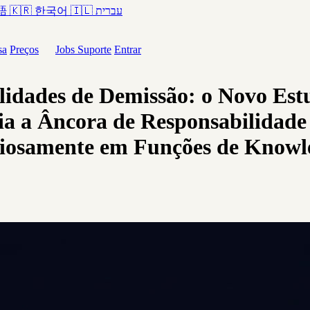
語
🇰🇷
한국어
🇮🇱
עברית
sa
Preços
Jobs
Suporte
Entrar
ilidades de Demissão: o Novo
 a Âncora de Responsabilidade 
nciosamente em Funções de Know