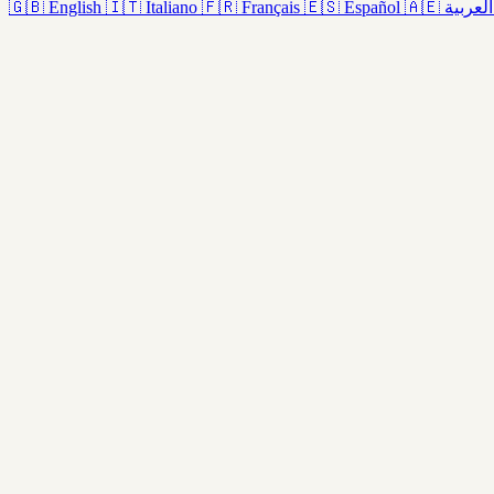
🇬🇧
English
🇮🇹
Italiano
🇫🇷
Français
🇪🇸
Español
🇦🇪
العربية