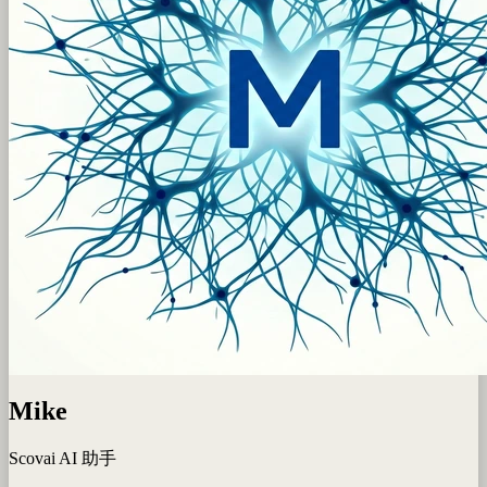
Mike
Scovai AI 助手