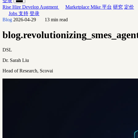
登录
Rise
Hire
Develop
Augment
Marketplace
Mike
平台
研究
定价
Jobs
支持
登录
Blog
2026-04-29
13 min read
blog.revolutionizing_smes_agent
DSL
Dr. Sarah Liu
Head of Research, Scovai