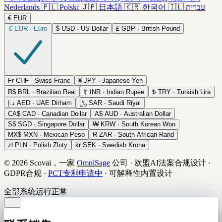
Nederlands
🇵🇱
Polski
🇯🇵
日本語
🇰🇷
한국어
🇮🇱
עברית
€
EUR
€
EUR · Euro
$
USD · US Dollar
£
GBP · British Pound
Fr
CHF · Swiss Franc
¥
JPY · Japanese Yen
R$
BRL · Brazilian Real
₹
INR · Indian Rupee
₺
TRY · Turkish Lira
د.إ
AED · UAE Dirham
﷼
SAR · Saudi Riyal
CA$
CAD · Canadian Dollar
A$
AUD · Australian Dollar
S$
SGD · Singapore Dollar
₩
KRW · South Korean Won
MX$
MXN · Mexican Peso
R
ZAR · South African Rand
zł
PLN · Polish Zloty
kr
SEK · Swedish Krona
© 2026 Scovai，一家
OmniSage
公司
·
欧盟AI法案合规设计
·
GDPR合规
·
PCT专利申请中
·
可解释性内置设计
全部系统运行正常