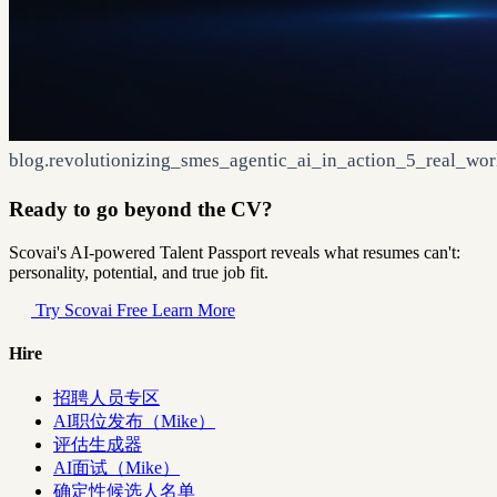
blog.revolutionizing_smes_agentic_ai_in_action_5_real_wor
Ready to go beyond the CV?
Scovai's AI-powered Talent Passport reveals what resumes can't:
personality, potential, and true job fit.
Try Scovai Free
Learn More
Hire
招聘人员专区
AI职位发布（Mike）
评估生成器
AI面试（Mike）
确定性候选人名单