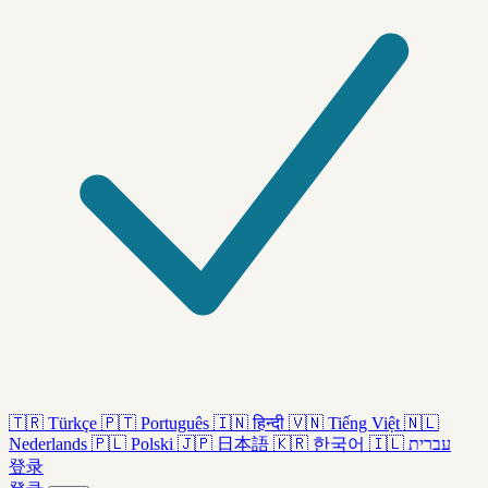
🇹🇷
Türkçe
🇵🇹
Português
🇮🇳
हिन्दी
🇻🇳
Tiếng Việt
🇳🇱
Nederlands
🇵🇱
Polski
🇯🇵
日本語
🇰🇷
한국어
🇮🇱
עברית
登录