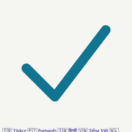
🇹🇷
Türkçe
🇵🇹
Português
🇮🇳
हिन्दी
🇻🇳
Tiếng Việt
🇳🇱