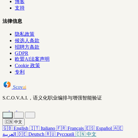
博客
支持
法律信息
隐私政策
候选人条款
招聘方条款
GDPR
欧盟AI法案声明
Cookie 政策
专利
Scov
ai
S.C.O.V.A.I.，语义化职业编排与增强智能验证
🇨🇳
中文
🇬🇧
English
🇮🇹
Italiano
🇫🇷
Français
🇪🇸
Español
🇦🇪
العربية
🇩🇪
Deutsch
🇷🇺
Русский
🇨🇳
中文