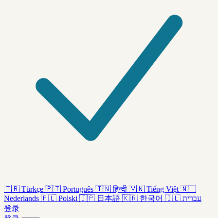
🇹🇷
Türkçe
🇵🇹
Português
🇮🇳
हिन्दी
🇻🇳
Tiếng Việt
🇳🇱
Nederlands
🇵🇱
Polski
🇯🇵
日本語
🇰🇷
한국어
🇮🇱
עברית
登录