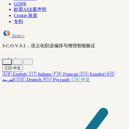
GDPR
欧盟AI法案声明
Cookie 政策
专利
Scov
ai
S.C.O.V.A.I.，语义化职业编排与增强智能验证
🇨🇳
中文
🇬🇧
English
🇮🇹
Italiano
🇫🇷
Français
🇪🇸
Español
🇦🇪
العربية
🇩🇪
Deutsch
🇷🇺
Русский
🇨🇳
中文