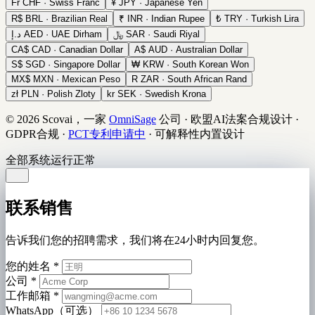
Fr
CHF · Swiss Franc
¥
JPY · Japanese Yen
R$
BRL · Brazilian Real
₹
INR · Indian Rupee
₺
TRY · Turkish Lira
د.إ
AED · UAE Dirham
﷼
SAR · Saudi Riyal
CA$
CAD · Canadian Dollar
A$
AUD · Australian Dollar
S$
SGD · Singapore Dollar
₩
KRW · South Korean Won
MX$
MXN · Mexican Peso
R
ZAR · South African Rand
zł
PLN · Polish Zloty
kr
SEK · Swedish Krona
© 2026 Scovai，一家
OmniSage
公司
·
欧盟AI法案合规设计
·
GDPR合规
·
PCT专利申请中
·
可解释性内置设计
全部系统运行正常
联系销售
告诉我们您的招聘需求，我们将在24小时内回复您。
您的姓名
*
公司
*
工作邮箱
*
WhatsApp（可选）