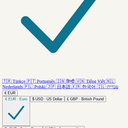
🇹🇷
Türkçe
🇵🇹
Português
🇮🇳
हिन्दी
🇻🇳
Tiếng Việt
🇳🇱
Nederlands
🇵🇱
Polski
🇯🇵
日本語
🇰🇷
한국어
🇮🇱
עברית
€
EUR
€
EUR · Euro
$
USD · US Dollar
£
GBP · British Pound