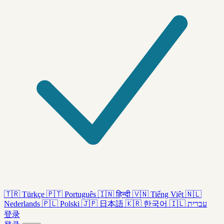
🇹🇷
Türkçe
🇵🇹
Português
🇮🇳
हिन्दी
🇻🇳
Tiếng Việt
🇳🇱
Nederlands
🇵🇱
Polski
🇯🇵
日本語
🇰🇷
한국어
🇮🇱
עברית
登录