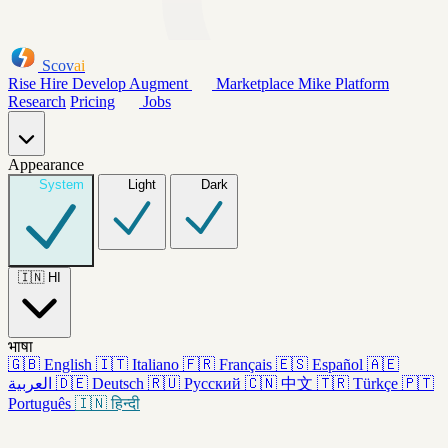
Scov
ai
Rise
Hire
Develop
Augment
Marketplace
Mike
Platform
Research
Pricing
Jobs
Appearance
System
Light
Dark
🇮🇳
HI
भाषा
🇬🇧
English
🇮🇹
Italiano
🇫🇷
Français
🇪🇸
Español
🇦🇪
العربية
🇩🇪
Deutsch
🇷🇺
Русский
🇨🇳
中文
🇹🇷
Türkçe
🇵🇹
Português
🇮🇳
हिन्दी