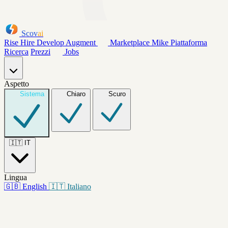
Scov
ai
Rise
Hire
Develop
Augment
Marketplace
Mike
Piattaforma
Ricerca
Prezzi
Jobs
Aspetto
Sistema
Chiaro
Scuro
🇮🇹
IT
Lingua
🇬🇧
English
🇮🇹
Italiano