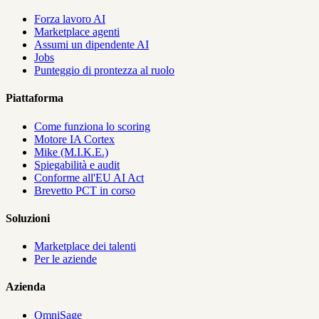
Forza lavoro AI
Marketplace agenti
Assumi un dipendente AI
Jobs
Punteggio di prontezza al ruolo
Piattaforma
Come funziona lo scoring
Motore IA Cortex
Mike (M.I.K.E.)
Spiegabilità e audit
Conforme all'EU AI Act
Brevetto PCT in corso
Soluzioni
Marketplace dei talenti
Per le aziende
Azienda
OmniSage