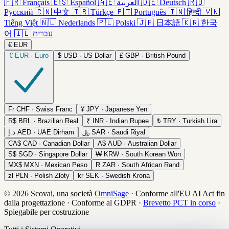
🇫🇷
Français
🇪🇸
Español
🇦🇪
العربية
🇩🇪
Deutsch
🇷🇺
Русский
🇨🇳
中文
🇹🇷
Türkçe
🇵🇹
Português
🇮🇳
हिन्दी
🇻🇳
Tiếng Việt
🇳🇱
Nederlands
🇵🇱
Polski
🇯🇵
日本語
🇰🇷
한국
어
🇮🇱
עברית
€
EUR
€
EUR · Euro
$
USD · US Dollar
£
GBP · British Pound
Fr
CHF · Swiss Franc
¥
JPY · Japanese Yen
R$
BRL · Brazilian Real
₹
INR · Indian Rupee
₺
TRY · Turkish Lira
د.إ
AED · UAE Dirham
﷼
SAR · Saudi Riyal
CA$
CAD · Canadian Dollar
A$
AUD · Australian Dollar
S$
SGD · Singapore Dollar
₩
KRW · South Korean Won
MX$
MXN · Mexican Peso
R
ZAR · South African Rand
zł
PLN · Polish Zloty
kr
SEK · Swedish Krona
© 2026 Scovai, una società
OmniSage
·
Conforme all'EU AI Act fin
dalla progettazione
·
Conforme al GDPR
·
Brevetto PCT in corso
·
Spiegabile per costruzione