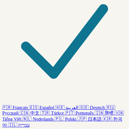
🇫🇷
Français
🇪🇸
Español
🇦🇪
العربية
🇩🇪
Deutsch
🇷🇺
Русский
🇨🇳
中文
🇹🇷
Türkçe
🇵🇹
Português
🇮🇳
हिन्दी
🇻🇳
Tiếng Việt
🇳🇱
Nederlands
🇵🇱
Polski
🇯🇵
日本語
🇰🇷
한국
어
🇮🇱
עברית