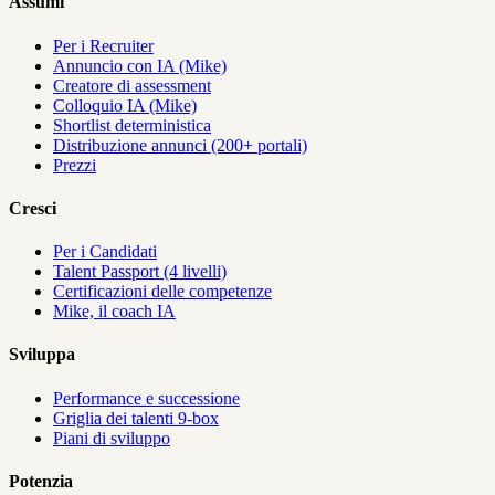
Assumi
Per i Recruiter
Annuncio con IA (Mike)
Creatore di assessment
Colloquio IA (Mike)
Shortlist deterministica
Distribuzione annunci (200+ portali)
Prezzi
Cresci
Per i Candidati
Talent Passport (4 livelli)
Certificazioni delle competenze
Mike, il coach IA
Sviluppa
Performance e successione
Griglia dei talenti 9-box
Piani di sviluppo
Potenzia