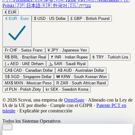
Polski
🇯🇵
日本語
🇰🇷
한국어
🇮🇱
עברית
€
EUR
€
EUR · Euro
$
USD · US Dollar
£
GBP · British Pound
Fr
CHF · Swiss Franc
¥
JPY · Japanese Yen
R$
BRL · Brazilian Real
₹
INR · Indian Rupee
₺
TRY · Turkish Lira
د.إ
AED · UAE Dirham
﷼
SAR · Saudi Riyal
CA$
CAD · Canadian Dollar
A$
AUD · Australian Dollar
S$
SGD · Singapore Dollar
₩
KRW · South Korean Won
MX$
MXN · Mexican Peso
R
ZAR · South African Rand
zł
PLN · Polish Zloty
kr
SEK · Swedish Krona
© 2026 Scovai, una empresa de
OmniSage
·
Alineado con la Ley de
IA de la UE por diseño
·
Cumple con el GDPR
·
Patente PCT en
trámite
·
Explicable por construcción
Todos los Sistemas Operativos