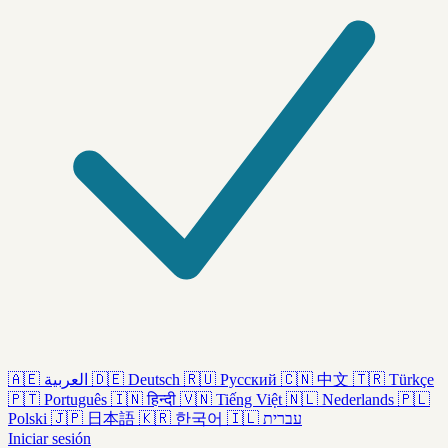
🇦🇪
العربية
🇩🇪
Deutsch
🇷🇺
Русский
🇨🇳
中文
🇹🇷
Türkçe
🇵🇹
Português
🇮🇳
हिन्दी
🇻🇳
Tiếng Việt
🇳🇱
Nederlands
🇵🇱
Polski
🇯🇵
日本語
🇰🇷
한국어
🇮🇱
עברית
Iniciar sesión