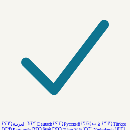
🇦🇪
العربية
🇩🇪
Deutsch
🇷🇺
Русский
🇨🇳
中文
🇹🇷
Türkçe
🇵🇹
Português
🇮🇳
हिन्दी
🇻🇳
Tiếng Việt
🇳🇱
Nederlands
🇵🇱