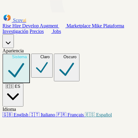
Scov
ai
Rise
Hire
Develop
Augment
Marketplace
Mike
Plataforma
Investigación
Precios
Jobs
Apariencia
Sistema
Claro
Oscuro
🇪🇸
ES
Idioma
🇬🇧
English
🇮🇹
Italiano
🇫🇷
Français
🇪🇸
Español