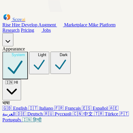
Scov
ai
Rise
Hire
Develop
Augment
Marketplace
Mike
Platform
Research
Pricing
Jobs
Appearance
System
Light
Dark
🇮🇳
HI
भाषा
🇬🇧
English
🇮🇹
Italiano
🇫🇷
Français
🇪🇸
Español
🇦🇪
العربية
🇩🇪
Deutsch
🇷🇺
Русский
🇨🇳
中文
🇹🇷
Türkçe
🇵🇹
Português
🇮🇳
हिन्दी