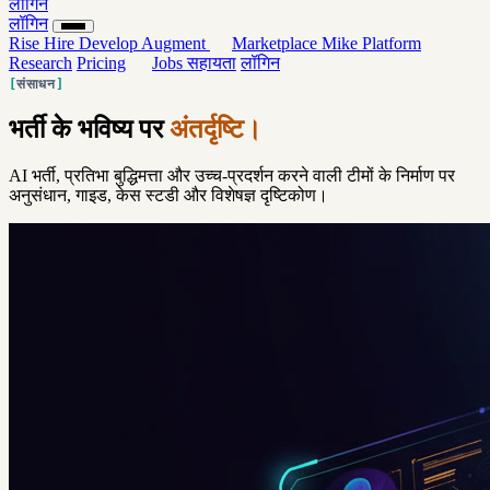
लॉगिन
लॉगिन
Rise
Hire
Develop
Augment
Marketplace
Mike
Platform
Research
Pricing
Jobs
सहायता
लॉगिन
संसाधन
भर्ती के भविष्य पर
अंतर्दृष्टि।
AI भर्ती, प्रतिभा बुद्धिमत्ता और उच्च-प्रदर्शन करने वाली टीमों के निर्माण पर
अनुसंधान, गाइड, केस स्टडी और विशेषज्ञ दृष्टिकोण।