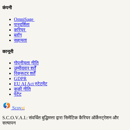
कंपनी
OmniSage
पारदर्शिता
करियर
ब्लॉग
सहायता
कानूनी
गोपनीयता नीति
उम्मीदवार शर्तें
रिक्रूटर शर्तें
GDPR
EU AI Act स्टेटमेंट
कुकी नीति
पेटेंट
Scov
ai
S.C.O.V.A.I.: संवर्धित बुद्धिमत्ता द्वारा सिमेंटिक कैरियर ऑर्केस्ट्रेशन और
सत्यापन