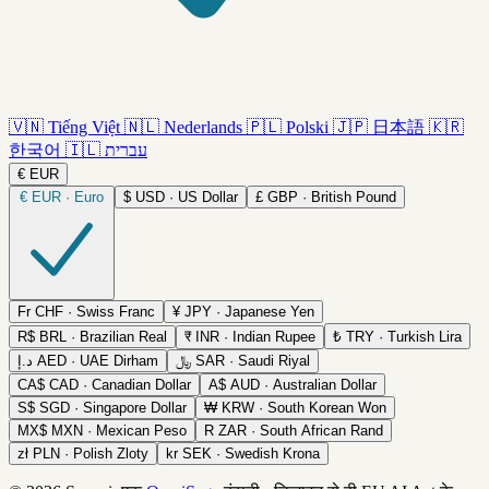
🇻🇳
Tiếng Việt
🇳🇱
Nederlands
🇵🇱
Polski
🇯🇵
日本語
🇰🇷
한국어
🇮🇱
עברית
€
EUR
€
EUR · Euro
$
USD · US Dollar
£
GBP · British Pound
Fr
CHF · Swiss Franc
¥
JPY · Japanese Yen
R$
BRL · Brazilian Real
₹
INR · Indian Rupee
₺
TRY · Turkish Lira
د.إ
AED · UAE Dirham
﷼
SAR · Saudi Riyal
CA$
CAD · Canadian Dollar
A$
AUD · Australian Dollar
S$
SGD · Singapore Dollar
₩
KRW · South Korean Won
MX$
MXN · Mexican Peso
R
ZAR · South African Rand
zł
PLN · Polish Zloty
kr
SEK · Swedish Krona