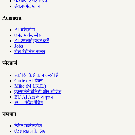
9-बॉक्स टैलेंट ग्रिड
डेवलपमेंट प्लान
Augment
AI वर्कफ़ोर्स
एजेंट मार्केटप्लेस
AI एम्प्लॉई हायर करें
Jobs
रोल रेडीनेस स्कोर
प्लेटफ़ॉर्म
स्कोरिंग कैसे काम करती है
Cortex AI इंजन
Mike (M.I.K.E.)
एक्सप्लेनेबिलिटी और ऑडिट
EU AI Act के अनुरूप
PCT पेटेंट पेंडिंग
समाधान
टैलेंट मार्केटप्लेस
एंटरप्राइज़ के लिए