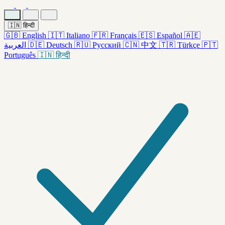
🇮🇳
हिन्दी
🇬🇧
English
🇮🇹
Italiano
🇫🇷
Français
🇪🇸
Español
🇦🇪
العربية
🇩🇪
Deutsch
🇷🇺
Русский
🇨🇳
中文
🇹🇷
Türkçe
🇵🇹
Português
🇮🇳
हिन्दी