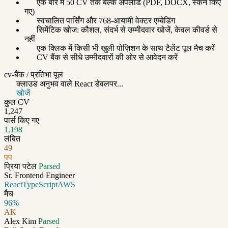
एक बार में 50 CV तक बल्क अपलोड (PDF, DOCX, स्कैन किए
गए)
स्वचालित पार्सिंग और 768-आयामी वेक्टर एम्बेडिंग
सिमेंटिक खोज: कौशल, संदर्भ से उम्मीदवार खोजें, केवल कीवर्ड से
नहीं
एक क्लिक में किसी भी खुली पोज़िशन के साथ टैलेंट पूल मैच करें
CV बैंक से सीधे उम्मीदवारों की ओर से आवेदन करें
cv-बैंक / प्रतिभा पूल
क्लाउड अनुभव वाले React डेवलपर...
खोजें
कुल CV
1,247
पार्स किए गए
1,198
लंबित
49
पप
प्रिया पटेल
Parsed
Sr. Frontend Engineer
React
TypeScript
AWS
मैच
96%
AK
Alex Kim
Parsed