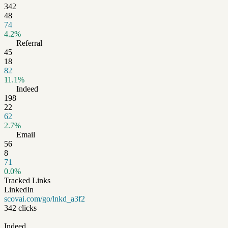
342
48
74
4.2%
Referral
45
18
82
11.1%
Indeed
198
22
62
2.7%
Email
56
8
71
0.0%
Tracked Links
LinkedIn
scovai.com/go/lnkd_a3f2
342 clicks
Indeed