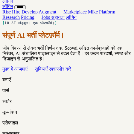
लॉगिन
लॉगिन
Rise
Hire
Develop
Augment
Marketplace
Mike
Platform
Research
Pricing
Jobs
सहायता
लॉगिन
10 AI मॉड्यूल। एक प्लेटफ़ॉर्म।
संपूर्ण AI भर्ती प्लेटफ़ॉर्म।
जॉब विवरण से लेकर भर्ती निर्णय तक, Scovai खंडित कार्यप्रवाहों को एक
निरंतर, AI-संचालित पाइपलाइन से बदल देता है। हर कदम पारदर्शी, स्पष्ट और
डिज़ाइन से अनुपालित है।
मुफ़्त में आज़माएं
सुविधाएँ एक्सप्लोर करें
बनाएँ
पार्स
स्कोर
मूल्यांकन
प्रोफ़ाइल
साक्षात्कार