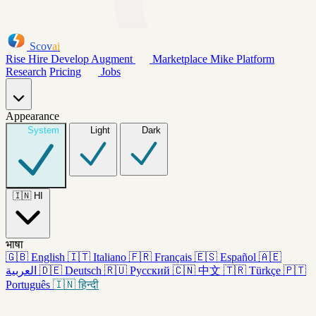
Scov
ai
Rise
Hire
Develop
Augment
Marketplace
Mike
Platform
Research
Pricing
Jobs
Appearance
System
Light
Dark
🇮🇳
HI
भाषा
🇬🇧
English
🇮🇹
Italiano
🇫🇷
Français
🇪🇸
Español
🇦🇪
العربية
🇩🇪
Deutsch
🇷🇺
Русский
🇨🇳
中文
🇹🇷
Türkçe
🇵🇹
Português
🇮🇳
हिन्दी