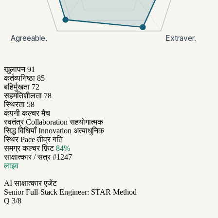
Agreeable.
Extraver.
खुलापन
91
कर्तव्यनिष्ठा
85
बहिर्मुखता
72
सहमतिशीलता
78
स्थिरता
58
कंपनी कल्चर मैच
स्वतंत्र
Collaboration
सहयोगात्मक
सिद्ध विधियाँ
Innovation
अत्याधुनिक
स्थिर
Pace
तीव्र गति
समग्र कल्चर फ़िट
84%
साक्षात्कार / सत्र #1247
लाइव
AI साक्षात्कार एजेंट
Senior Full-Stack Engineer: STAR Method
Q 3/8